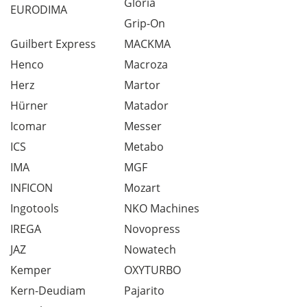
Gloria
EURODIMA
Grip-On
Guilbert Express
MACKMA
Henco
Macroza
Herz
Martor
Hürner
Matador
Icomar
Messer
ICS
Metabo
IMA
MGF
INFICON
Mozart
Ingotools
NKO Machines
IREGA
Novopress
JAZ
Nowatech
Kemper
OXYTURBO
Kern-Deudiam
Pajarito