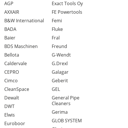
AGP
Exact Tools Oy
AXXAIR
FE Powertools
B&W International
Femi
BADA
Fluke
Baier
Fral
BDS Maschinen
Freund
Bellota
G-Wendt
Caldervale
G.Drexl
CEPRO
Galagar
Cimco
Geberit
CleanSpace
GEL
Dewalt
General Pipe
Cleaners
DWT
Gerima
Elwis
GLOB SYSTEM
Euroboor