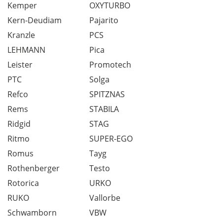
Kemper
OXYTURBO
Kern-Deudiam
Pajarito
Kranzle
PCS
LEHMANN
Pica
Leister
Promotech
PTC
Solga
Refco
SPITZNAS
Rems
STABILA
Ridgid
STAG
Ritmo
SUPER-EGO
Romus
Tayg
Rothenberger
Testo
Rotorica
URKO
RUKO
Vallorbe
Schwamborn
VBW