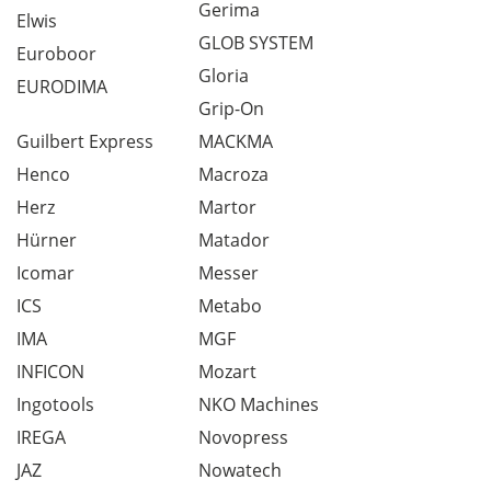
Gerima
Elwis
GLOB SYSTEM
Euroboor
Gloria
EURODIMA
Grip-On
Guilbert Express
MACKMA
Henco
Macroza
Herz
Martor
Hürner
Matador
Icomar
Messer
ICS
Metabo
IMA
MGF
INFICON
Mozart
Ingotools
NKO Machines
IREGA
Novopress
JAZ
Nowatech