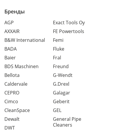
Бренды
AGP
Exact Tools Oy
AXXAIR
FE Powertools
B&W International
Femi
BADA
Fluke
Baier
Fral
BDS Maschinen
Freund
Bellota
G-Wendt
Caldervale
G.Drexl
CEPRO
Galagar
Cimco
Geberit
CleanSpace
GEL
Dewalt
General Pipe
Cleaners
DWT