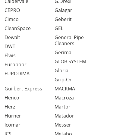
Caldervale
G.Drexl
CEPRO
Galagar
Cimco
Geberit
CleanSpace
GEL
Dewalt
General Pipe
Cleaners
DWT
Gerima
Elwis
GLOB SYSTEM
Euroboor
Gloria
EURODIMA
Grip-On
Guilbert Express
MACKMA
Henco
Macroza
Herz
Martor
Hürner
Matador
Icomar
Messer
ICS
Metabo