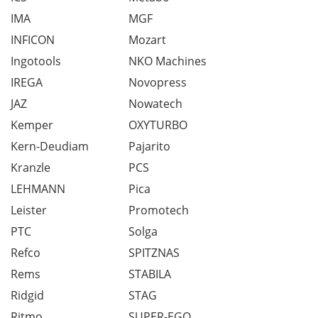
IMA
MGF
INFICON
Mozart
Ingotools
NKO Machines
IREGA
Novopress
JAZ
Nowatech
Kemper
OXYTURBO
Kern-Deudiam
Pajarito
Kranzle
PCS
LEHMANN
Pica
Leister
Promotech
PTC
Solga
Refco
SPITZNAS
Rems
STABILA
Ridgid
STAG
Ritmo
SUPER-EGO