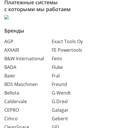
Платежные системы
с которыми мы работаем
Бренды
AGP
Exact Tools Oy
AXXAIR
FE Powertools
B&W International
Femi
BADA
Fluke
Baier
Fral
BDS Maschinen
Freund
Bellota
G-Wendt
Caldervale
G.Drexl
CEPRO
Galagar
Cimco
Geberit
CleanSpace
GEL