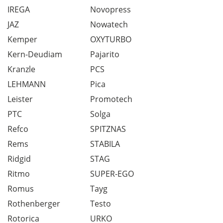
IREGA
Novopress
JAZ
Nowatech
Kemper
OXYTURBO
Kern-Deudiam
Pajarito
Kranzle
PCS
LEHMANN
Pica
Leister
Promotech
PTC
Solga
Refco
SPITZNAS
Rems
STABILA
Ridgid
STAG
Ritmo
SUPER-EGO
Romus
Tayg
Rothenberger
Testo
Rotorica
URKO