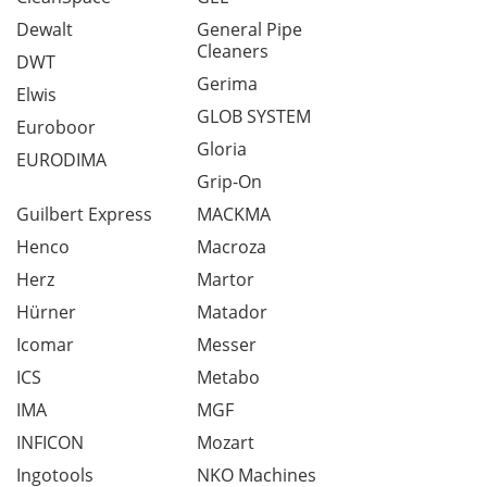
Dewalt
General Pipe
Cleaners
DWT
Gerima
Elwis
GLOB SYSTEM
Euroboor
Gloria
EURODIMA
Grip-On
Guilbert Express
MACKMA
Henco
Macroza
Herz
Martor
Hürner
Matador
Icomar
Messer
ICS
Metabo
IMA
MGF
INFICON
Mozart
Ingotools
NKO Machines