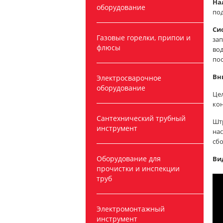
На
оборудование
под
Си
Газовые горелки, припои и
зап
флюсы
вод
пос
Вн
Электросварочное
оборудование
Цел
кон
Сантехнический трубный
Шт
инструмент
нас
сбо
Оборудование для
Ви
прочистки и инспекции
труб
Электромонтажный
инструмент