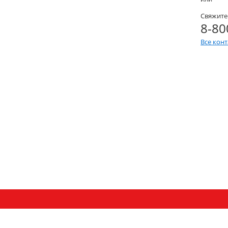
Свяжите
8-80
Все кон