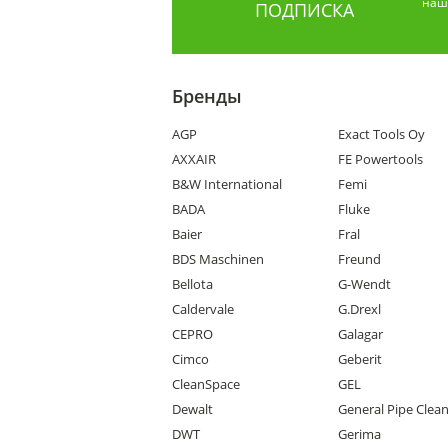
наши
ПОДПИСКА
Бренды
AGP
Exact Tools Oy
AXXAIR
FE Powertools
B&W International
Femi
BADA
Fluke
Baier
Fral
BDS Maschinen
Freund
Bellota
G-Wendt
Caldervale
G.Drexl
CEPRO
Galagar
Cimco
Geberit
CleanSpace
GEL
Dewalt
General Pipe Clea
DWT
Gerima