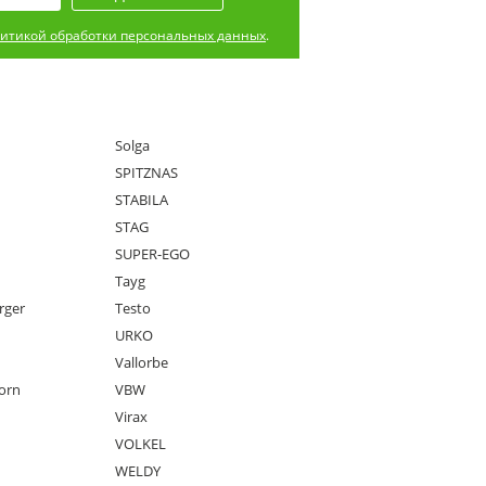
итикой обработки персональных данных
.
Solga
SPITZNAS
STABILA
STAG
SUPER-EGO
Tayg
rger
Testo
URKO
Vallorbe
orn
VBW
Virax
VOLKEL
WELDY