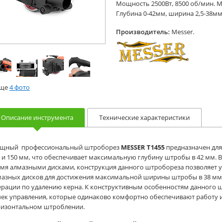
Мощность 2500Вт, 8500 об/мин. М
Глубина 0-42мм, ширина 2,5-38мм. 
Производитель:
Messer.
еще
4 фото
Описание инструмента
Технические характеристики
щный профессиональный штроборез
MESSER T1455
предназначен для
 и 150 мм, что обеспечивает максимальную глубину штробы в 42 мм. 
мя алмазными дисками, конструкция данного штробореза позволяет у
мазных дисков для достижения максимальной ширины штробы в 38 м
рации по удалению керна. К конструктивным особенностям данного ш
чек управления, которые одинаково комфортно обеспечивают работу 
ризонтальном штроблении.