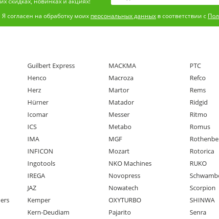
х скидках, новинках и акциях!
Я согласен на обработку моих
персональных данных
в соответствии с
Пол
Guilbert Express
MACKMA
PTC
Henco
Macroza
Refco
Herz
Martor
Rems
Hürner
Matador
Ridgid
Icomar
Messer
Ritmo
ICS
Metabo
Romus
IMA
MGF
Rothenbe
INFICON
Mozart
Rotorica
Ingotools
NKO Machines
RUKO
IREGA
Novopress
Schwamb
JAZ
Nowatech
Scorpion
ners
Kemper
OXYTURBO
SHINWA
Kern-Deudiam
Pajarito
Senra