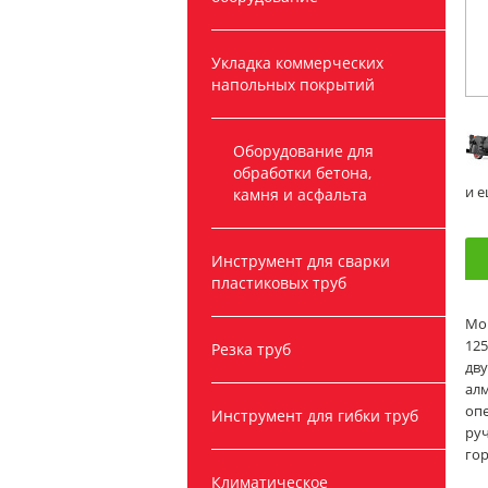
Укладка коммерческих
напольных покрытий
Оборудование для
обработки бетона,
и 
камня и асфальта
Инструмент для сварки
пластиковых труб
Мо
125
Резка труб
дву
ал
опе
Инструмент для гибки труб
ру
го
Климатическое