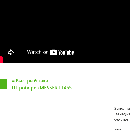
=
Быстрый заказ
Штроборез MESSER T1455
Заполни
менеджер
уточнени
или