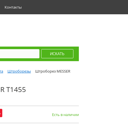
Контакты
та
Штроборезы
Штроборез MESSER
R T1455
ь
Есть в наличии