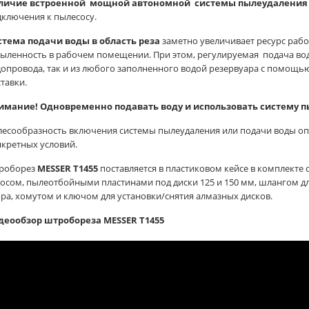
личие встроенной мощной автономной системы пылеудаления
ключения к пылесосу.
стема подачи воды в область реза
заметно увеличивает ресурс рабо
ыленность в рабочем помещении. При этом, регулируемая подача вод
опровода, так и из любого заполненного водой резервуара с помощь
тавки.
имание! Одновременно подавать воду и использовать систему п
есообразность включения системы пылеудаления или подачи воды опр
кретных условий.
роборез
MESSER T1455
поставляется в пластиковом кейсе в комплекте
осом, пылеотбойными пластинами под диски 125 и 150 мм, шлангом д
ра, хомутом и ключом для установки/снятия алмазных дисков.
деообзор штробореза MESSER T1455