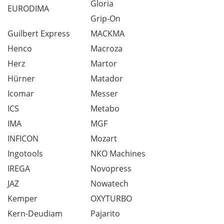
Gloria
EURODIMA
Grip-On
Guilbert Express
MACKMA
Henco
Macroza
Herz
Martor
Hürner
Matador
Icomar
Messer
ICS
Metabo
IMA
MGF
INFICON
Mozart
Ingotools
NKO Machines
IREGA
Novopress
JAZ
Nowatech
Kemper
OXYTURBO
Kern-Deudiam
Pajarito