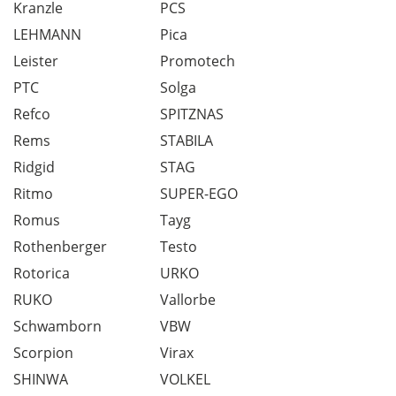
Kranzle
PCS
LEHMANN
Pica
Leister
Promotech
PTC
Solga
Refco
SPITZNAS
Rems
STABILA
Ridgid
STAG
Ritmo
SUPER-EGO
Romus
Tayg
Rothenberger
Testo
Rotorica
URKO
RUKO
Vallorbe
Schwamborn
VBW
Scorpion
Virax
SHINWA
VOLKEL