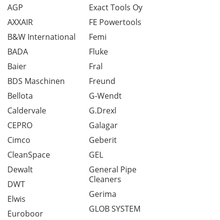
AGP
Exact Tools Oy
AXXAIR
FE Powertools
B&W International
Femi
BADA
Fluke
Baier
Fral
BDS Maschinen
Freund
Bellota
G-Wendt
Caldervale
G.Drexl
CEPRO
Galagar
Cimco
Geberit
CleanSpace
GEL
Dewalt
General Pipe
Cleaners
DWT
Gerima
Elwis
GLOB SYSTEM
Euroboor