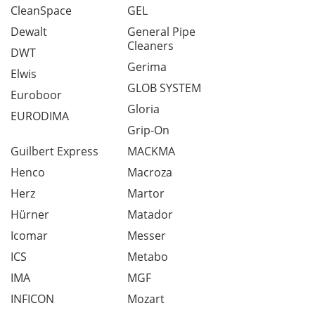
CleanSpace
GEL
Dewalt
General Pipe
Cleaners
DWT
Gerima
Elwis
GLOB SYSTEM
Euroboor
Gloria
EURODIMA
Grip-On
Guilbert Express
MACKMA
Henco
Macroza
Herz
Martor
Hürner
Matador
Icomar
Messer
ICS
Metabo
IMA
MGF
INFICON
Mozart