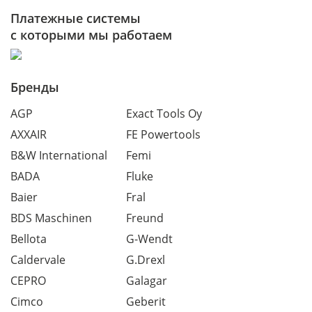
Платежные системы
с которыми мы работаем
Бренды
AGP
Exact Tools Oy
AXXAIR
FE Powertools
B&W International
Femi
BADA
Fluke
Baier
Fral
BDS Maschinen
Freund
Bellota
G-Wendt
Caldervale
G.Drexl
CEPRO
Galagar
Cimco
Geberit