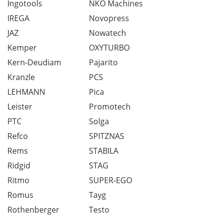
Ingotools
NKO Machines
IREGA
Novopress
JAZ
Nowatech
Kemper
OXYTURBO
Kern-Deudiam
Pajarito
Kranzle
PCS
LEHMANN
Pica
Leister
Promotech
PTC
Solga
Refco
SPITZNAS
Rems
STABILA
Ridgid
STAG
Ritmo
SUPER-EGO
Romus
Tayg
Rothenberger
Testo