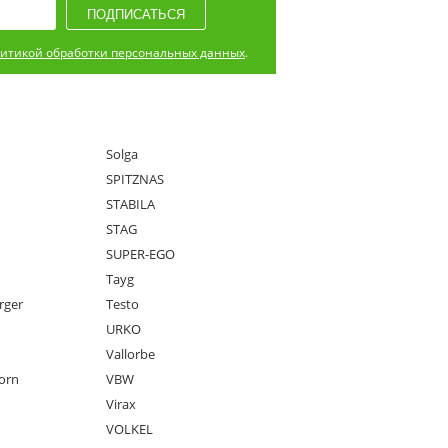
итикой обработки персональных данных
.
Solga
SPITZNAS
STABILA
STAG
SUPER-EGO
Tayg
rger
Testo
URKO
Vallorbe
orn
VBW
Virax
VOLKEL