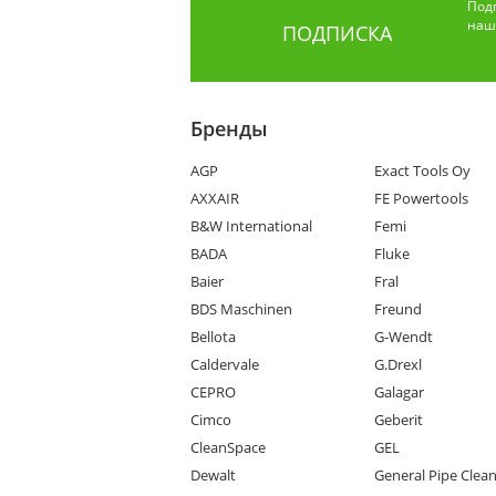
Под
наши
ПОДПИСКА
Бренды
AGP
Exact Tools Oy
AXXAIR
FE Powertools
B&W International
Femi
BADA
Fluke
Baier
Fral
BDS Maschinen
Freund
Bellota
G-Wendt
Caldervale
G.Drexl
CEPRO
Galagar
Cimco
Geberit
CleanSpace
GEL
Dewalt
General Pipe Clea