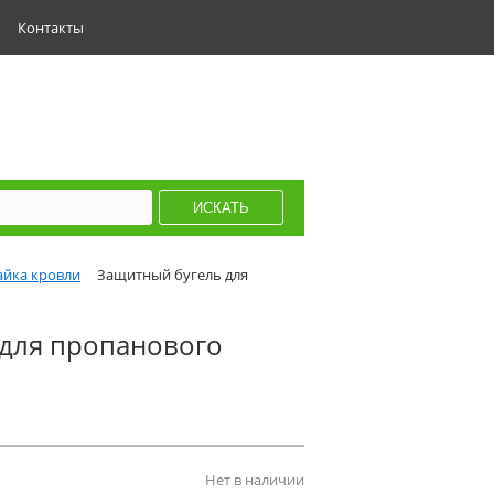
Контакты
айка кровли
Защитный бугель для
 для пропанового
Нет в наличии