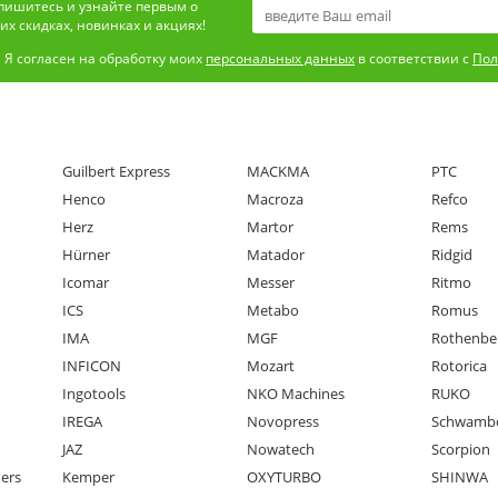
пишитесь и узнайте первым о
х скидках, новинках и акциях!
Я согласен на обработку моих
персональных данных
в соответствии с
Пол
Guilbert Express
MACKMA
PTC
Henco
Macroza
Refco
Herz
Martor
Rems
Hürner
Matador
Ridgid
Icomar
Messer
Ritmo
ICS
Metabo
Romus
IMA
MGF
Rothenbe
INFICON
Mozart
Rotorica
Ingotools
NKO Machines
RUKO
IREGA
Novopress
Schwamb
JAZ
Nowatech
Scorpion
ners
Kemper
OXYTURBO
SHINWA