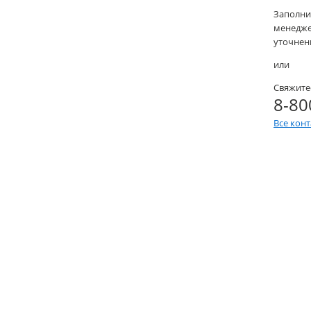
Заполни
менеджер
уточнени
или
Свяжите
8-80
Все кон