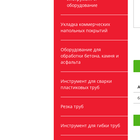
оборудование
Укладка коммерческих
напольных покрытий
Оборудование для
обработки бетона, камня и
асфальта
Инструмент для сварки
А
пластиковых труб
6
Резка труб
Инструмент для гибки труб