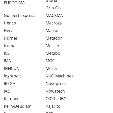
Gloria
EURODIMA
Grip-On
Guilbert Express
MACKMA
Henco
Macroza
Herz
Martor
Hürner
Matador
Icomar
Messer
ICS
Metabo
IMA
MGF
INFICON
Mozart
Ingotools
NKO Machines
IREGA
Novopress
JAZ
Nowatech
Kemper
OXYTURBO
Kern-Deudiam
Pajarito