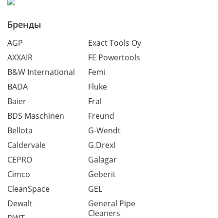
Бренды
AGP
Exact Tools Oy
AXXAIR
FE Powertools
B&W International
Femi
BADA
Fluke
Baier
Fral
BDS Maschinen
Freund
Bellota
G-Wendt
Caldervale
G.Drexl
CEPRO
Galagar
Cimco
Geberit
CleanSpace
GEL
Dewalt
General Pipe
Cleaners