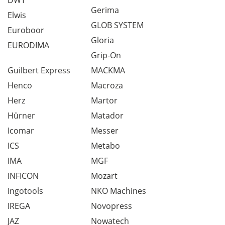
DWT
Gerima
Elwis
GLOB SYSTEM
Euroboor
Gloria
EURODIMA
Grip-On
Guilbert Express
MACKMA
Henco
Macroza
Herz
Martor
Hürner
Matador
Icomar
Messer
ICS
Metabo
IMA
MGF
INFICON
Mozart
Ingotools
NKO Machines
IREGA
Novopress
JAZ
Nowatech