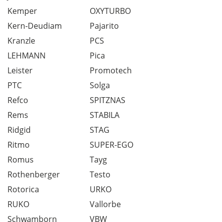
Kemper
OXYTURBO
Kern-Deudiam
Pajarito
Kranzle
PCS
LEHMANN
Pica
Leister
Promotech
PTC
Solga
Refco
SPITZNAS
Rems
STABILA
Ridgid
STAG
Ritmo
SUPER-EGO
Romus
Tayg
Rothenberger
Testo
Rotorica
URKO
RUKO
Vallorbe
Schwamborn
VBW