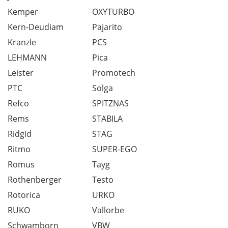
Kemper
OXYTURBO
Kern-Deudiam
Pajarito
Kranzle
PCS
LEHMANN
Pica
Leister
Promotech
PTC
Solga
Refco
SPITZNAS
Rems
STABILA
Ridgid
STAG
Ritmo
SUPER-EGO
Romus
Tayg
Rothenberger
Testo
Rotorica
URKO
RUKO
Vallorbe
Schwamborn
VBW