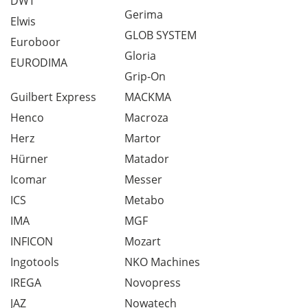
DWT
Gerima
Elwis
GLOB SYSTEM
Euroboor
Gloria
EURODIMA
Grip-On
Guilbert Express
MACKMA
Henco
Macroza
Herz
Martor
Hürner
Matador
Icomar
Messer
ICS
Metabo
IMA
MGF
INFICON
Mozart
Ingotools
NKO Machines
IREGA
Novopress
JAZ
Nowatech