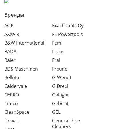
Бренды
AGP
Exact Tools Oy
AXXAIR
FE Powertools
B&W International
Femi
BADA
Fluke
Baier
Fral
BDS Maschinen
Freund
Bellota
G-Wendt
Caldervale
G.Drexl
CEPRO
Galagar
Cimco
Geberit
CleanSpace
GEL
Dewalt
General Pipe
Cleaners