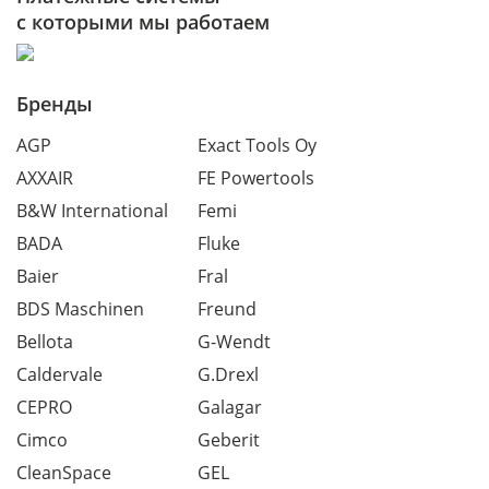
с которыми мы работаем
Бренды
AGP
Exact Tools Oy
AXXAIR
FE Powertools
B&W International
Femi
BADA
Fluke
Baier
Fral
BDS Maschinen
Freund
Bellota
G-Wendt
Caldervale
G.Drexl
CEPRO
Galagar
Cimco
Geberit
CleanSpace
GEL