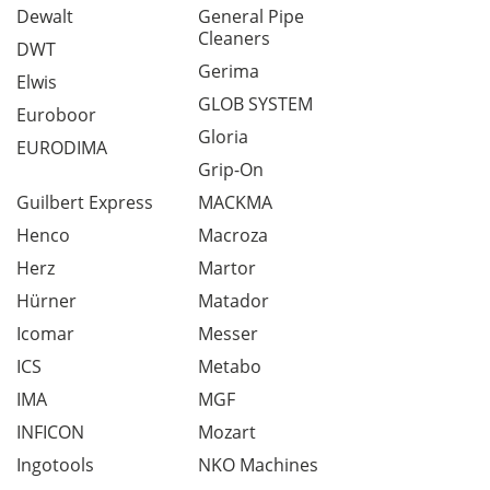
Dewalt
General Pipe
Cleaners
DWT
Gerima
Elwis
GLOB SYSTEM
Euroboor
Gloria
EURODIMA
Grip-On
Guilbert Express
MACKMA
Henco
Macroza
Herz
Martor
Hürner
Matador
Icomar
Messer
ICS
Metabo
IMA
MGF
INFICON
Mozart
Ingotools
NKO Machines