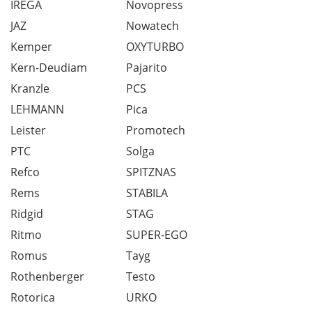
IREGA
Novopress
JAZ
Nowatech
Kemper
OXYTURBO
Kern-Deudiam
Pajarito
Kranzle
PCS
LEHMANN
Pica
Leister
Promotech
PTC
Solga
Refco
SPITZNAS
Rems
STABILA
Ridgid
STAG
Ritmo
SUPER-EGO
Romus
Tayg
Rothenberger
Testo
Rotorica
URKO