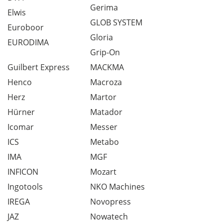
Gerima
Elwis
GLOB SYSTEM
Euroboor
Gloria
EURODIMA
Grip-On
Guilbert Express
MACKMA
Henco
Macroza
Herz
Martor
Hürner
Matador
Icomar
Messer
ICS
Metabo
IMA
MGF
INFICON
Mozart
Ingotools
NKO Machines
IREGA
Novopress
JAZ
Nowatech