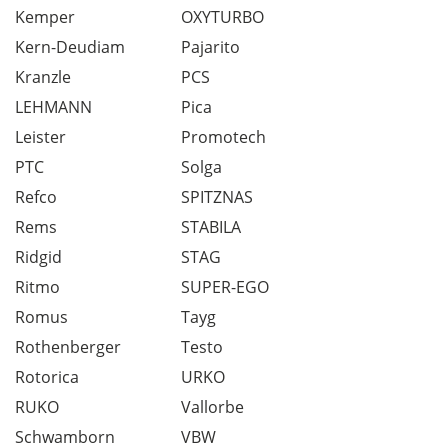
Kemper
OXYTURBO
Kern-Deudiam
Pajarito
Kranzle
PCS
LEHMANN
Pica
Leister
Promotech
PTC
Solga
Refco
SPITZNAS
Rems
STABILA
Ridgid
STAG
Ritmo
SUPER-EGO
Romus
Tayg
Rothenberger
Testo
Rotorica
URKO
RUKO
Vallorbe
Schwamborn
VBW