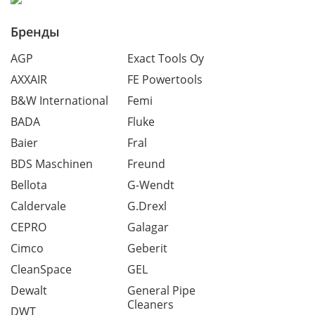
Бренды
AGP
Exact Tools Oy
AXXAIR
FE Powertools
B&W International
Femi
BADA
Fluke
Baier
Fral
BDS Maschinen
Freund
Bellota
G-Wendt
Caldervale
G.Drexl
CEPRO
Galagar
Cimco
Geberit
CleanSpace
GEL
Dewalt
General Pipe
Cleaners
DWT