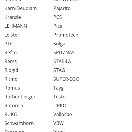
Kern-Deudiam
Pajarito
Kranzle
PCS
LEHMANN
Pica
Leister
Promotech
PTC
Solga
Refco
SPITZNAS
Rems
STABILA
Ridgid
STAG
Ritmo
SUPER-EGO
Romus
Tayg
Rothenberger
Testo
Rotorica
URKO
RUKO
Vallorbe
Schwamborn
VBW