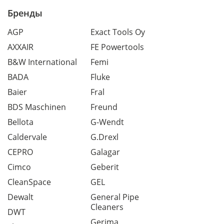
Бренды
AGP
Exact Tools Oy
AXXAIR
FE Powertools
B&W International
Femi
BADA
Fluke
Baier
Fral
BDS Maschinen
Freund
Bellota
G-Wendt
Caldervale
G.Drexl
CEPRO
Galagar
Cimco
Geberit
CleanSpace
GEL
Dewalt
General Pipe
Cleaners
DWT
Gerima