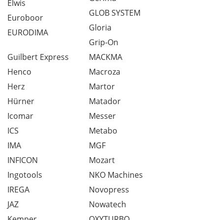
Elwis
GLOB SYSTEM
Euroboor
Gloria
EURODIMA
Grip-On
Guilbert Express
MACKMA
Henco
Macroza
Herz
Martor
Hürner
Matador
Icomar
Messer
ICS
Metabo
IMA
MGF
INFICON
Mozart
Ingotools
NKO Machines
IREGA
Novopress
JAZ
Nowatech
Kemper
OXYTURBO