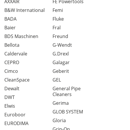
AXXAIR
FE Powertools
B&W International
Femi
BADA
Fluke
Baier
Fral
BDS Maschinen
Freund
Bellota
G-Wendt
Caldervale
G.Drexl
CEPRO
Galagar
Cimco
Geberit
CleanSpace
GEL
Dewalt
General Pipe
Cleaners
DWT
Gerima
Elwis
GLOB SYSTEM
Euroboor
Gloria
EURODIMA
Grip-On