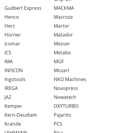
Guilbert Express
MACKMA
Henco
Macroza
Herz
Martor
Hürner
Matador
Icomar
Messer
ICS
Metabo
IMA
MGF
INFICON
Mozart
Ingotools
NKO Machines
IREGA
Novopress
JAZ
Nowatech
Kemper
OXYTURBO
Kern-Deudiam
Pajarito
Kranzle
PCS
LEHMANN
Pica