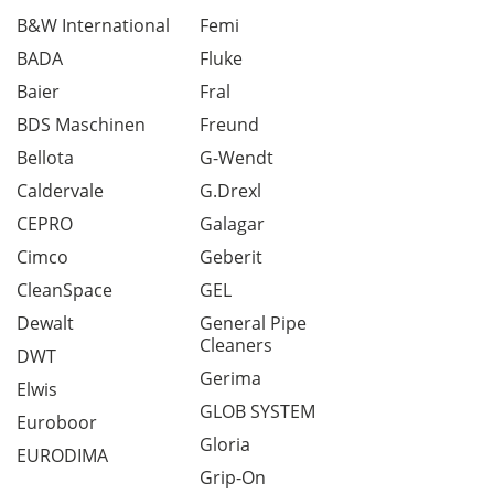
B&W International
Femi
BADA
Fluke
Baier
Fral
BDS Maschinen
Freund
Bellota
G-Wendt
Caldervale
G.Drexl
CEPRO
Galagar
Cimco
Geberit
CleanSpace
GEL
Dewalt
General Pipe
Cleaners
DWT
Gerima
Elwis
GLOB SYSTEM
Euroboor
Gloria
EURODIMA
Grip-On