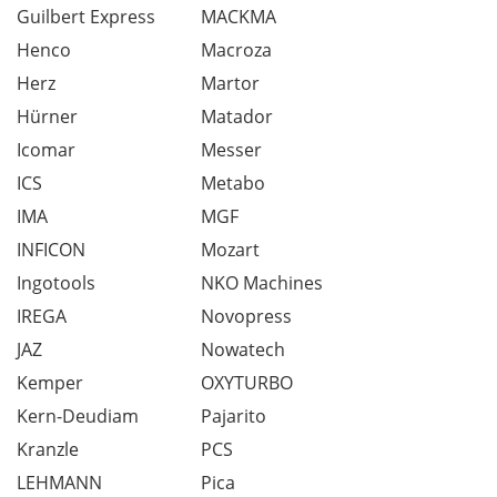
Guilbert Express
MACKMA
Henco
Macroza
Herz
Martor
Hürner
Matador
Icomar
Messer
ICS
Metabo
IMA
MGF
INFICON
Mozart
Ingotools
NKO Machines
IREGA
Novopress
JAZ
Nowatech
Kemper
OXYTURBO
Kern-Deudiam
Pajarito
Kranzle
PCS
LEHMANN
Pica