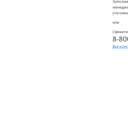
Заполни
менеджер
уточнени
или
Свяжите
8-80
Все кон