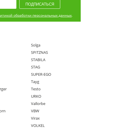
итикой обработки персональных данных
.
Solga
SPITZNAS
STABILA
STAG
SUPER-EGO
Tayg
rger
Testo
URKO
Vallorbe
orn
VBW
Virax
VOLKEL