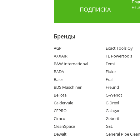
Под
наши
ПОДПИСКА
Бренды
AGP
Exact Tools Oy
AXXAIR
FE Powertools
B&W International
Femi
BADA
Fluke
Baier
Fral
BDS Maschinen
Freund
Bellota
G-Wendt
Caldervale
G.Drexl
CEPRO
Galagar
Cimco
Geberit
CleanSpace
GEL
Dewalt
General Pipe Clea