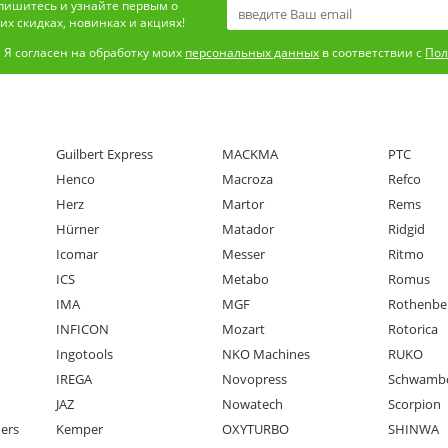
пишитесь и узнайте первым о
х скидках, новинках и акциях!
Я согласен на обработку моих
персональных данных
в соответствии с
Пол
Guilbert Express
MACKMA
PTC
Henco
Macroza
Refco
Herz
Martor
Rems
Hürner
Matador
Ridgid
Icomar
Messer
Ritmo
ICS
Metabo
Romus
IMA
MGF
Rothenbe
INFICON
Mozart
Rotorica
Ingotools
NKO Machines
RUKO
IREGA
Novopress
Schwamb
JAZ
Nowatech
Scorpion
ners
Kemper
OXYTURBO
SHINWA