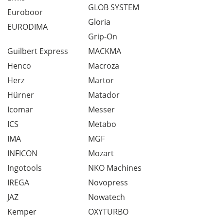
GLOB SYSTEM
Euroboor
Gloria
EURODIMA
Grip-On
Guilbert Express
MACKMA
Henco
Macroza
Herz
Martor
Hürner
Matador
Icomar
Messer
ICS
Metabo
IMA
MGF
INFICON
Mozart
Ingotools
NKO Machines
IREGA
Novopress
JAZ
Nowatech
Kemper
OXYTURBO