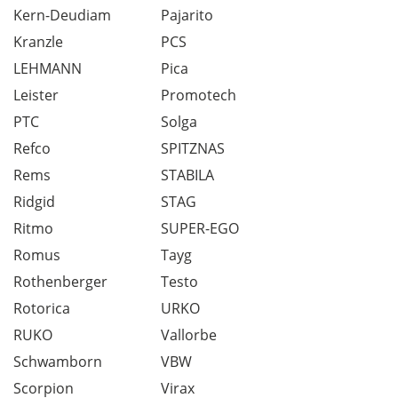
Kern-Deudiam
Pajarito
Kranzle
PCS
LEHMANN
Pica
Leister
Promotech
PTC
Solga
Refco
SPITZNAS
Rems
STABILA
Ridgid
STAG
Ritmo
SUPER-EGO
Romus
Tayg
Rothenberger
Testo
Rotorica
URKO
RUKO
Vallorbe
Schwamborn
VBW
Scorpion
Virax