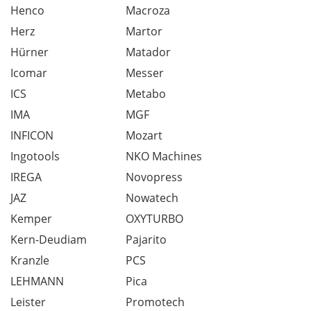
Henco
Macroza
Herz
Martor
Hürner
Matador
Icomar
Messer
ICS
Metabo
IMA
MGF
INFICON
Mozart
Ingotools
NKO Machines
IREGA
Novopress
JAZ
Nowatech
Kemper
OXYTURBO
Kern-Deudiam
Pajarito
Kranzle
PCS
LEHMANN
Pica
Leister
Promotech