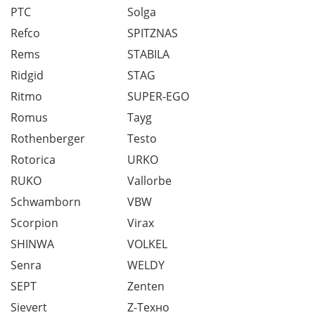
PTC
Solga
Refco
SPITZNAS
Rems
STABILA
Ridgid
STAG
Ritmo
SUPER-EGO
Romus
Tayg
Rothenberger
Testo
Rotorica
URKO
RUKO
Vallorbe
Schwamborn
VBW
Scorpion
Virax
SHINWA
VOLKEL
Senra
WELDY
SEPT
Zenten
Sievert
Z-Техно