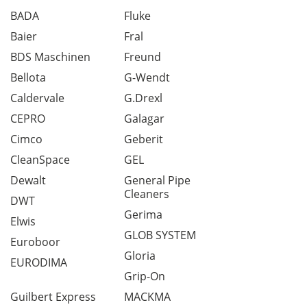
BADA
Fluke
Baier
Fral
BDS Maschinen
Freund
Bellota
G-Wendt
Caldervale
G.Drexl
CEPRO
Galagar
Cimco
Geberit
CleanSpace
GEL
Dewalt
General Pipe
Cleaners
DWT
Gerima
Elwis
GLOB SYSTEM
Euroboor
Gloria
EURODIMA
Grip-On
Guilbert Express
MACKMA