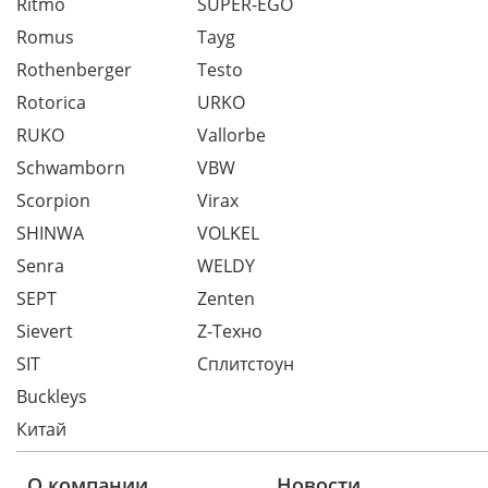
Ritmo
SUPER-EGO
Romus
Tayg
Rothenberger
Testo
Rotorica
URKO
RUKO
Vallorbe
Schwamborn
VBW
Scorpion
Virax
SHINWA
VOLKEL
Senra
WELDY
SEPT
Zenten
Sievert
Z-Техно
SIT
Сплитстоун
Buckleys
Китай
О компании
Новости