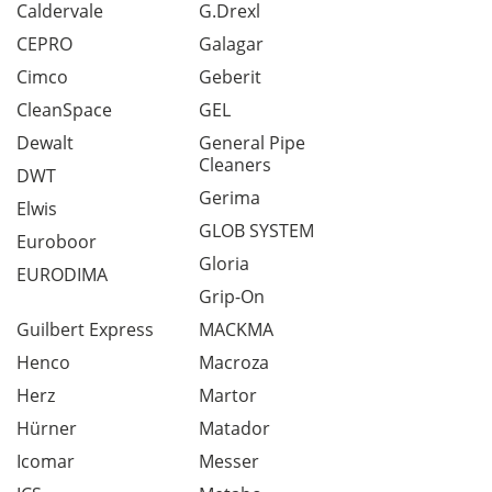
Caldervale
G.Drexl
CEPRO
Galagar
Cimco
Geberit
CleanSpace
GEL
Dewalt
General Pipe
Cleaners
DWT
Gerima
Elwis
GLOB SYSTEM
Euroboor
Gloria
EURODIMA
Grip-On
Guilbert Express
MACKMA
Henco
Macroza
Herz
Martor
Hürner
Matador
Icomar
Messer