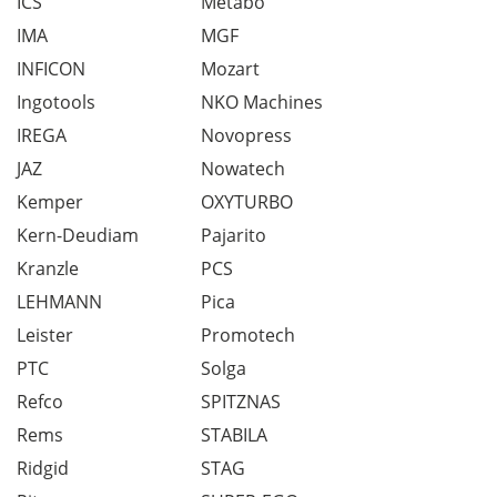
ICS
Metabo
IMA
MGF
INFICON
Mozart
Ingotools
NKO Machines
IREGA
Novopress
JAZ
Nowatech
Kemper
OXYTURBO
Kern-Deudiam
Pajarito
Kranzle
PCS
LEHMANN
Pica
Leister
Promotech
PTC
Solga
Refco
SPITZNAS
Rems
STABILA
Ridgid
STAG