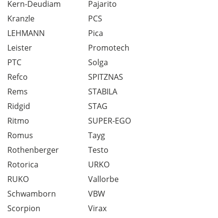
Kern-Deudiam
Pajarito
Kranzle
PCS
LEHMANN
Pica
Leister
Promotech
PTC
Solga
Refco
SPITZNAS
Rems
STABILA
Ridgid
STAG
Ritmo
SUPER-EGO
Romus
Tayg
Rothenberger
Testo
Rotorica
URKO
RUKO
Vallorbe
Schwamborn
VBW
Scorpion
Virax