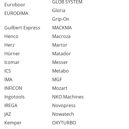
GLOB SYSTEM
Euroboor
Gloria
EURODIMA
Grip-On
Guilbert Express
MACKMA
Henco
Macroza
Herz
Martor
Hürner
Matador
Icomar
Messer
ICS
Metabo
IMA
MGF
INFICON
Mozart
Ingotools
NKO Machines
IREGA
Novopress
JAZ
Nowatech
Kemper
OXYTURBO