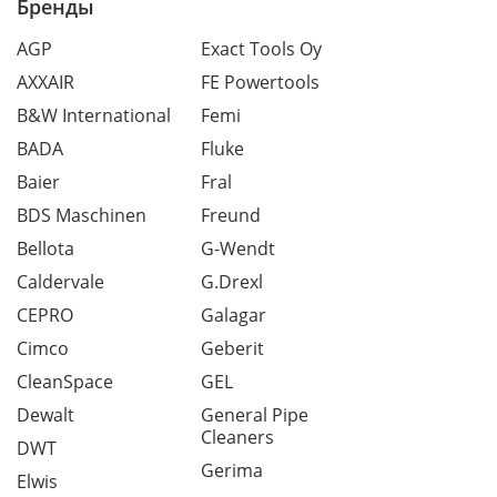
Бренды
AGP
Exact Tools Oy
AXXAIR
FE Powertools
B&W International
Femi
BADA
Fluke
Baier
Fral
BDS Maschinen
Freund
Bellota
G-Wendt
Caldervale
G.Drexl
CEPRO
Galagar
Cimco
Geberit
CleanSpace
GEL
Dewalt
General Pipe
Cleaners
DWT
Gerima
Elwis