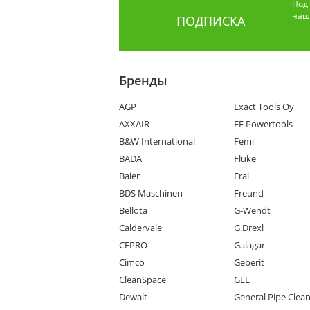
Под
наши
ПОДПИСКА
Бренды
AGP
Exact Tools Oy
AXXAIR
FE Powertools
B&W International
Femi
BADA
Fluke
Baier
Fral
BDS Maschinen
Freund
Bellota
G-Wendt
Caldervale
G.Drexl
CEPRO
Galagar
Cimco
Geberit
CleanSpace
GEL
Dewalt
General Pipe Clea