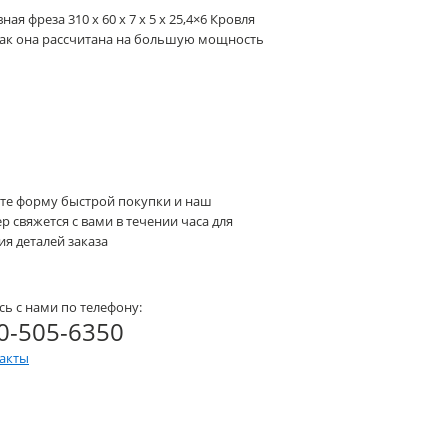
 фреза 310 x 60 x 7 x 5 x 25,4×6 Кровля
 так она рассчитана на большую мощность
те форму быстрой покупки и наш
 свяжется с вами в течении часа для
я деталей заказа
сь с нами по телефону:
0-505-6350
такты