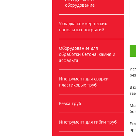
оборудование
Укладка коммерческих
напольных покрытий
Оборудование для
обработки бетона, камня и
асфальта
Исп
рез
Инструмент для сварки
пластиковых труб
В 
тв
Резка труб
Мы 
бо
Инструмент для гибки труб
Есл
про