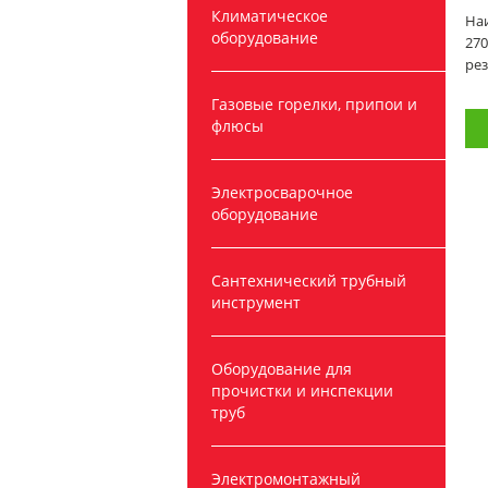
Климатическое
Наи
оборудование
270
рез
Газовые горелки, припои и
флюсы
Электросварочное
оборудование
Сантехнический трубный
инструмент
Оборудование для
прочистки и инспекции
труб
Электромонтажный