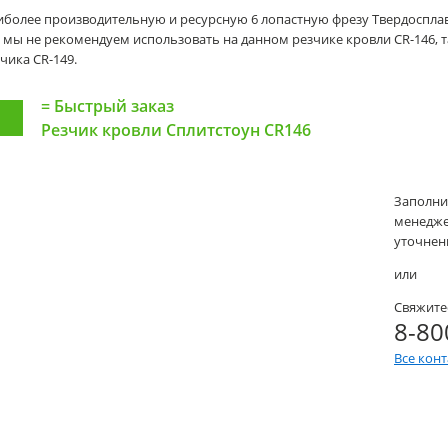
более производительную и ресурсную 6 лопастную фрезу Твердосплавная
 мы не рекомендуем использовать на данном резчике кровли CR-146,
чика CR-149.
=
Быстрый заказ
Резчик кровли Сплитстоун CR146
Заполни
менеджер
уточнени
или
Свяжите
8-80
Все кон