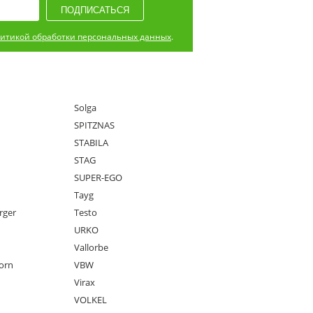
итикой обработки персональных данных
.
Solga
SPITZNAS
STABILA
STAG
SUPER-EGO
Tayg
rger
Testo
URKO
Vallorbe
orn
VBW
Virax
VOLKEL