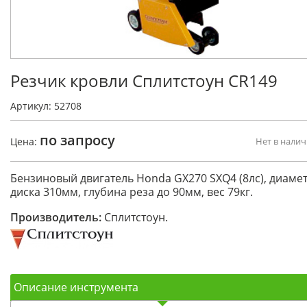
Резчик кровли Сплитстоун CR149
Артикул: 52708
по запросу
Цена:
Нет в нали
Бензиновый двигатель Honda GX270 SXQ4 (8лс), диаме
диска 310мм, глубина реза до 90мм, вес 79кг.
Производитель:
Сплитстоун.
Описание инструмента