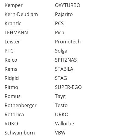
Kemper
OXYTURBO
Kern-Deudiam
Pajarito
Kranzle
PCS
LEHMANN
Pica
Leister
Promotech
PTC
Solga
Refco
SPITZNAS
Rems
STABILA
Ridgid
STAG
Ritmo
SUPER-EGO
Romus
Tayg
Rothenberger
Testo
Rotorica
URKO
RUKO
Vallorbe
Schwamborn
VBW