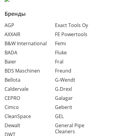
Бренды
AGP
Exact Tools Oy
AXXAIR
FE Powertools
B&W International
Femi
BADA
Fluke
Baier
Fral
BDS Maschinen
Freund
Bellota
G-Wendt
Caldervale
G.Drexl
CEPRO
Galagar
Cimco
Geberit
CleanSpace
GEL
Dewalt
General Pipe
Cleaners
DWT