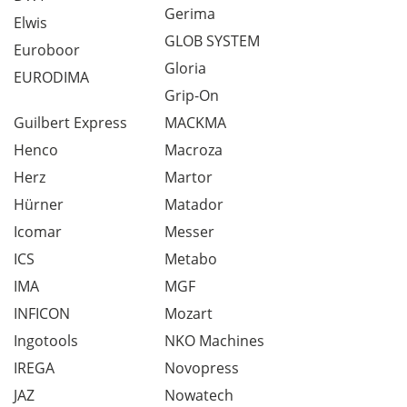
Gerima
Elwis
GLOB SYSTEM
Euroboor
Gloria
EURODIMA
Grip-On
Guilbert Express
MACKMA
Henco
Macroza
Herz
Martor
Hürner
Matador
Icomar
Messer
ICS
Metabo
IMA
MGF
INFICON
Mozart
Ingotools
NKO Machines
IREGA
Novopress
JAZ
Nowatech