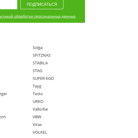
итикой обработки персональных данных
.
Solga
SPITZNAS
STABILA
STAG
SUPER-EGO
Tayg
rger
Testo
URKO
Vallorbe
orn
VBW
Virax
VOLKEL