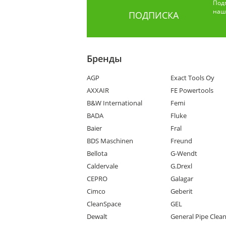
Под
наши
ПОДПИСКА
Бренды
AGP
Exact Tools Oy
AXXAIR
FE Powertools
B&W International
Femi
BADA
Fluke
Baier
Fral
BDS Maschinen
Freund
Bellota
G-Wendt
Caldervale
G.Drexl
CEPRO
Galagar
Cimco
Geberit
CleanSpace
GEL
Dewalt
General Pipe Clea