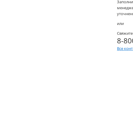
Заполни
менеджер
уточнени
или
Свяжите
8-80
Все кон