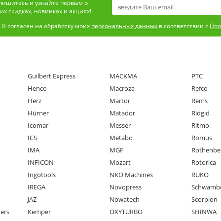
пишитесь и узнайте первым о
х скидках, новинках и акциях!
Я согласен на обработку моих
персональных данных
в соответствии с
Пол
Guilbert Express
MACKMA
PTC
Henco
Macroza
Refco
Herz
Martor
Rems
Hürner
Matador
Ridgid
Icomar
Messer
Ritmo
ICS
Metabo
Romus
IMA
MGF
Rothenbe
INFICON
Mozart
Rotorica
Ingotools
NKO Machines
RUKO
IREGA
Novopress
Schwamb
JAZ
Nowatech
Scorpion
ners
Kemper
OXYTURBO
SHINWA