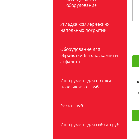
оборудование
Укладка коммерческих
напольных покрытий
Оборудование для
обработки бетона, камня и
асфальта
Инструмент для сварки
А
пластиковых труб
0
Резка труб
Инструмент для гибки труб