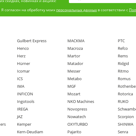
х скидках, новинках и акциях!
Я согласен на обработку моих
персональных данных
в соответствии с
Пол
Guilbert Express
MACKMA
PTC
Henco
Macroza
Refco
Herz
Martor
Rems
Hürner
Matador
Ridgid
Icomar
Messer
Ritmo
ICS
Metabo
Romus
IMA
MGF
Rothenbe
INFICON
Mozart
Rotorica
Ingotools
NKO Machines
RUKO
IREGA
Novopress
Schwamb
JAZ
Nowatech
Scorpion
ners
Kemper
OXYTURBO
SHINWA
Kern-Deudiam
Pajarito
Senra