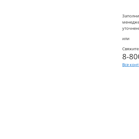
Заполни
менеджер
уточнени
или
Свяжите
8-80
Все кон