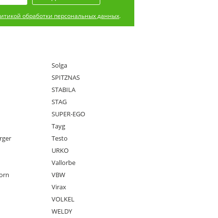
итикой обработки персональных данных
.
Solga
SPITZNAS
STABILA
STAG
SUPER-EGO
Tayg
rger
Testo
URKO
Vallorbe
orn
VBW
Virax
VOLKEL
WELDY