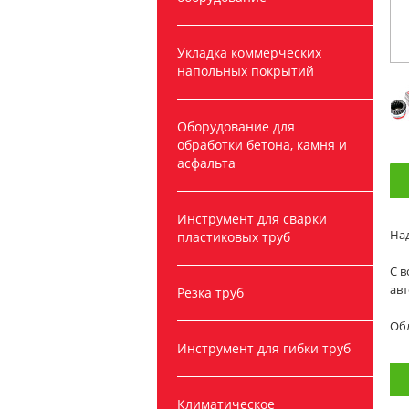
Укладка коммерческих
напольных покрытий
Оборудование для
обработки бетона, камня и
асфальта
Инструмент для сварки
Над
пластиковых труб
С в
ав
Резка труб
Обл
Инструмент для гибки труб
Климатическое