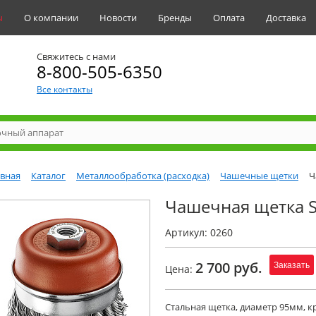
ы
О компании
Новости
Бренды
Оплата
Доставка
Свяжитесь с нами
8-800-505-6350
Все контакты
авная
Каталог
Металлообработка (расходка)
Чашечные щетки
Ч
Чашечная щетка S
Артикул: 0260
2 700 руб.
Заказать
Цена:
Стальная щетка, диаметр 95мм, к