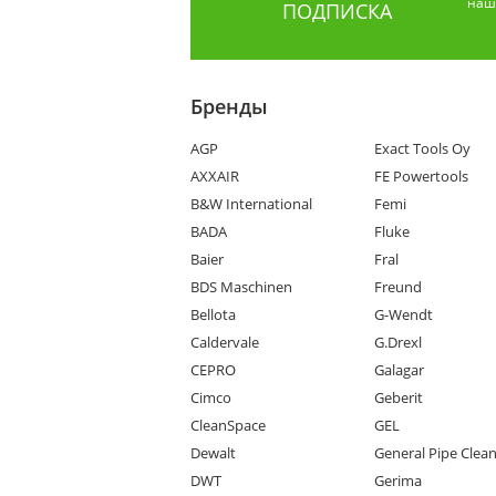
наши
ПОДПИСКА
Бренды
AGP
Exact Tools Oy
AXXAIR
FE Powertools
B&W International
Femi
BADA
Fluke
Baier
Fral
BDS Maschinen
Freund
Bellota
G-Wendt
Caldervale
G.Drexl
CEPRO
Galagar
Cimco
Geberit
CleanSpace
GEL
Dewalt
General Pipe Clea
DWT
Gerima