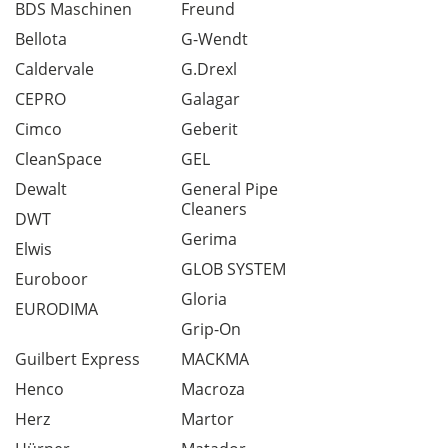
BDS Maschinen
Freund
Bellota
G-Wendt
Caldervale
G.Drexl
CEPRO
Galagar
Cimco
Geberit
CleanSpace
GEL
Dewalt
General Pipe
Cleaners
DWT
Gerima
Elwis
GLOB SYSTEM
Euroboor
Gloria
EURODIMA
Grip-On
Guilbert Express
MACKMA
Henco
Macroza
Herz
Martor