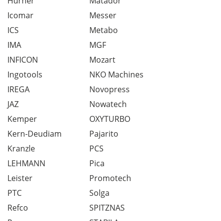
Hürner
Matador
Icomar
Messer
ICS
Metabo
IMA
MGF
INFICON
Mozart
Ingotools
NKO Machines
IREGA
Novopress
JAZ
Nowatech
Kemper
OXYTURBO
Kern-Deudiam
Pajarito
Kranzle
PCS
LEHMANN
Pica
Leister
Promotech
PTC
Solga
Refco
SPITZNAS