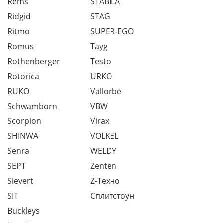
Rems
STABILA
Ridgid
STAG
Ritmo
SUPER-EGO
Romus
Tayg
Rothenberger
Testo
Rotorica
URKO
RUKO
Vallorbe
Schwamborn
VBW
Scorpion
Virax
SHINWA
VOLKEL
Senra
WELDY
SEPT
Zenten
Sievert
Z-Техно
SIT
Сплитстоун
Buckleys