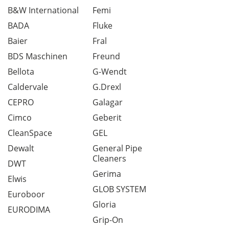
B&W International
Femi
BADA
Fluke
Baier
Fral
BDS Maschinen
Freund
Bellota
G-Wendt
Caldervale
G.Drexl
CEPRO
Galagar
Cimco
Geberit
CleanSpace
GEL
Dewalt
General Pipe
Cleaners
DWT
Gerima
Elwis
GLOB SYSTEM
Euroboor
Gloria
EURODIMA
Grip-On