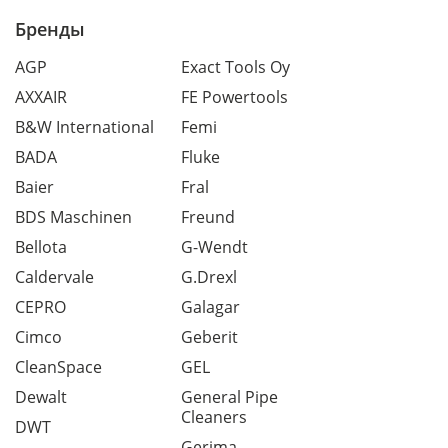
Бренды
AGP
Exact Tools Oy
AXXAIR
FE Powertools
B&W International
Femi
BADA
Fluke
Baier
Fral
BDS Maschinen
Freund
Bellota
G-Wendt
Caldervale
G.Drexl
CEPRO
Galagar
Cimco
Geberit
CleanSpace
GEL
Dewalt
General Pipe
Cleaners
DWT
Gerima