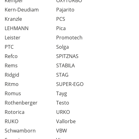
Kemper
OXYTURBO
Kern-Deudiam
Pajarito
Kranzle
PCS
LEHMANN
Pica
Leister
Promotech
PTC
Solga
Refco
SPITZNAS
Rems
STABILA
Ridgid
STAG
Ritmo
SUPER-EGO
Romus
Tayg
Rothenberger
Testo
Rotorica
URKO
RUKO
Vallorbe
Schwamborn
VBW