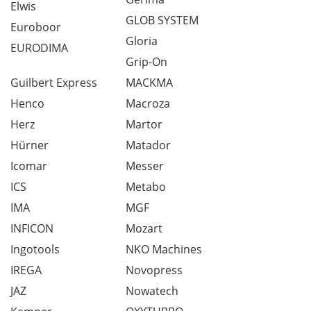
Elwis
GLOB SYSTEM
Euroboor
Gloria
EURODIMA
Grip-On
Guilbert Express
MACKMA
Henco
Macroza
Herz
Martor
Hürner
Matador
Icomar
Messer
ICS
Metabo
IMA
MGF
INFICON
Mozart
Ingotools
NKO Machines
IREGA
Novopress
JAZ
Nowatech