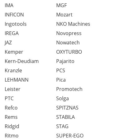
IMA
MGF
INFICON
Mozart
Ingotools
NKO Machines
IREGA
Novopress
JAZ
Nowatech
Kemper
OXYTURBO
Kern-Deudiam
Pajarito
Kranzle
PCS
LEHMANN
Pica
Leister
Promotech
PTC
Solga
Refco
SPITZNAS
Rems
STABILA
Ridgid
STAG
Ritmo
SUPER-EGO