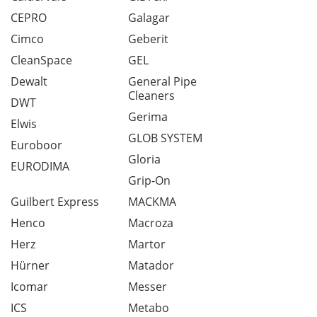
CEPRO
Galagar
Cimco
Geberit
CleanSpace
GEL
Dewalt
General Pipe
Cleaners
DWT
Gerima
Elwis
GLOB SYSTEM
Euroboor
Gloria
EURODIMA
Grip-On
Guilbert Express
MACKMA
Henco
Macroza
Herz
Martor
Hürner
Matador
Icomar
Messer
ICS
Metabo