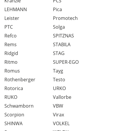
Kranzle
PCS
LEHMANN
Pica
Leister
Promotech
PTC
Solga
Refco
SPITZNAS
Rems
STABILA
Ridgid
STAG
Ritmo
SUPER-EGO
Romus
Tayg
Rothenberger
Testo
Rotorica
URKO
RUKO
Vallorbe
Schwamborn
VBW
Scorpion
Virax
SHINWA
VOLKEL