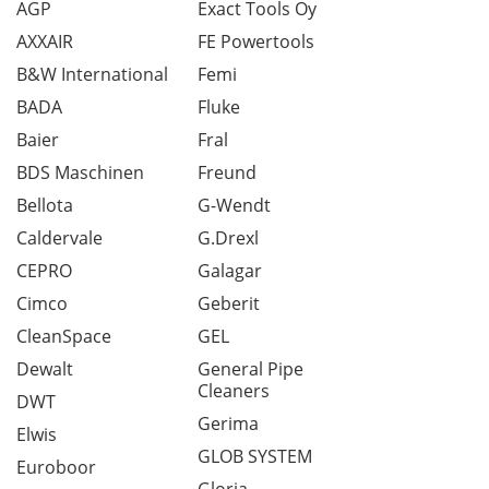
AGP
Exact Tools Oy
AXXAIR
FE Powertools
B&W International
Femi
BADA
Fluke
Baier
Fral
BDS Maschinen
Freund
Bellota
G-Wendt
Caldervale
G.Drexl
CEPRO
Galagar
Cimco
Geberit
CleanSpace
GEL
Dewalt
General Pipe
Cleaners
DWT
Gerima
Elwis
GLOB SYSTEM
Euroboor