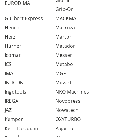
Gloria
EURODIMA
Grip-On
Guilbert Express
MACKMA
Henco
Macroza
Herz
Martor
Hürner
Matador
Icomar
Messer
ICS
Metabo
IMA
MGF
INFICON
Mozart
Ingotools
NKO Machines
IREGA
Novopress
JAZ
Nowatech
Kemper
OXYTURBO
Kern-Deudiam
Pajarito