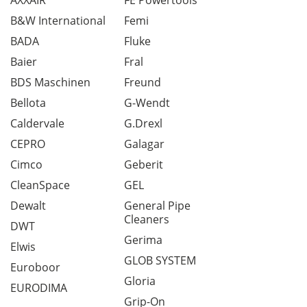
AXXAIR
FE Powertools
B&W International
Femi
BADA
Fluke
Baier
Fral
BDS Maschinen
Freund
Bellota
G-Wendt
Caldervale
G.Drexl
CEPRO
Galagar
Cimco
Geberit
CleanSpace
GEL
Dewalt
General Pipe
Cleaners
DWT
Gerima
Elwis
GLOB SYSTEM
Euroboor
Gloria
EURODIMA
Grip-On