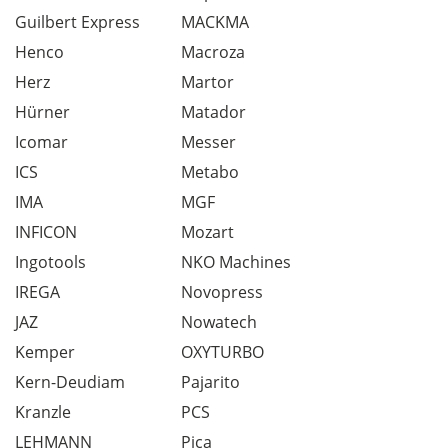
Guilbert Express
MACKMA
Henco
Macroza
Herz
Martor
Hürner
Matador
Icomar
Messer
ICS
Metabo
IMA
MGF
INFICON
Mozart
Ingotools
NKO Machines
IREGA
Novopress
JAZ
Nowatech
Kemper
OXYTURBO
Kern-Deudiam
Pajarito
Kranzle
PCS
LEHMANN
Pica