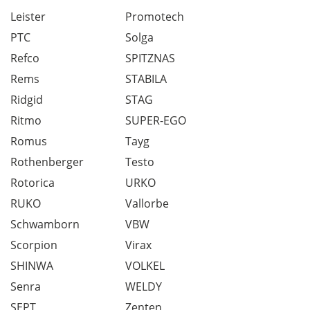
Leister
Promotech
PTC
Solga
Refco
SPITZNAS
Rems
STABILA
Ridgid
STAG
Ritmo
SUPER-EGO
Romus
Tayg
Rothenberger
Testo
Rotorica
URKO
RUKO
Vallorbe
Schwamborn
VBW
Scorpion
Virax
SHINWA
VOLKEL
Senra
WELDY
SEPT
Zenten