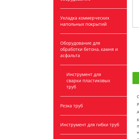
Укладка коммерческих
напольных покрытий
Оборудование для
обработки бетона, камня и
асфальта
Инструмент для
сварки пластиковых
труб
Р
Резка труб
К
Инструмент для гибки труб
п
н