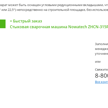
парат может быть оснащен угловыми редукционными вкладышами, что
° или 22,5°) непосредственно на строительной площадке, без использ
=
Быстрый заказ
Стыковая сварочная машина Nowatech ZHCN-315
Заполни
менеджер
уточнени
или
Свяжите
8-80
Все кон