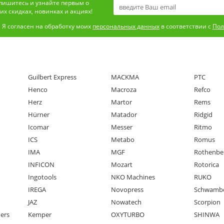
пишитесь и узнайте первым о
х скидках, новинках и акциях!
Я согласен на обработку моих
персональных данных
в соответствии с
Пол
Guilbert Express
MACKMA
PTC
Henco
Macroza
Refco
Herz
Martor
Rems
Hürner
Matador
Ridgid
Icomar
Messer
Ritmo
ICS
Metabo
Romus
IMA
MGF
Rothenbe
INFICON
Mozart
Rotorica
Ingotools
NKO Machines
RUKO
IREGA
Novopress
Schwamb
JAZ
Nowatech
Scorpion
ners
Kemper
OXYTURBO
SHINWA