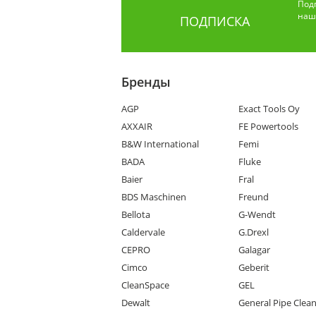
Под
наши
ПОДПИСКА
Бренды
AGP
Exact Tools Oy
AXXAIR
FE Powertools
B&W International
Femi
BADA
Fluke
Baier
Fral
BDS Maschinen
Freund
Bellota
G-Wendt
Caldervale
G.Drexl
CEPRO
Galagar
Cimco
Geberit
CleanSpace
GEL
Dewalt
General Pipe Clea