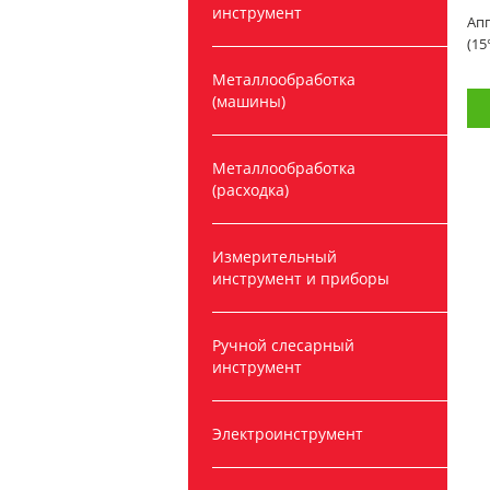
инструмент
Ап
(15
Металлообработка
(машины)
Металлообработка
(расходка)
Измерительный
инструмент и приборы
Ручной слесарный
инструмент
Электроинструмент