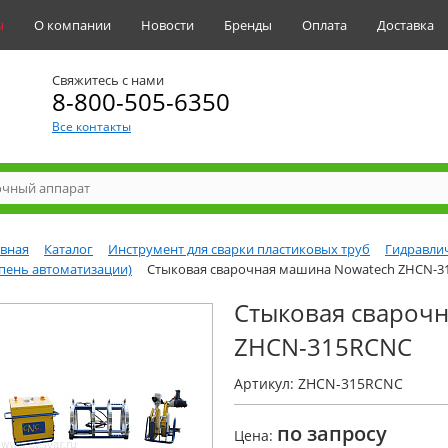
ы
О компании
Новости
Бренды
Оплата
Доставка
Свяжитесь с нами
8-800-505-6350
Все контакты
авная
Каталог
Инструмент для сварки пластиковых труб
Гидравлич
пень автоматизации)
Стыковая сварочная машина Nowatech ZHCN-3
Стыковая свароч
ZHCN-315RCNC
Артикул: ZHCN-315RCNC
по запросу
Цена: