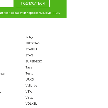
итикой обработки персональных данных
.
Solga
SPITZNAS
STABILA
STAG
SUPER-EGO
Tayg
rger
Testo
URKO
Vallorbe
orn
VBW
Virax
VOLKEL