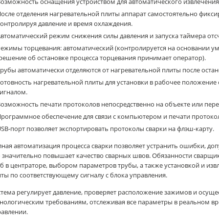
озможность оснащения устройством для автоматического извлечения 
осле отделения нагревательной плиты аппарат самостоятельно фиксир
онтролируя давление и время охлаждения.
втоматический режим снижения силы давления и запуска таймера отс
Режимы торцевания: автоматический (контролируется на основании у
решение об остановке процесса торцевания принимает оператор).
рубы автоматически отделяются от нагревательной плиты после остан
отовность нагревательной плиты для установки в рабочее положение
игналом.
озможность печати протоколов непосредственно на объекте или пере
рограммное обеспечение для связи с компьютером и печати протоколо
SB-порт позволяет экспортировать протоколы сварки на флэш-карту.
лная автоматизация процесса сварки позволяет устранить ошибки, д
о значительно повышает качество сварных швов. Обязанности сварщи
б в центраторе, выбором параметров трубы, а также установкой и из
ты по соответствующему сигналу с блока управления.
тема регулирует давление, проверяет расположение зажимов и осуще
нологическим требованиям, отслеживая все параметры в реальном вр
равлении.