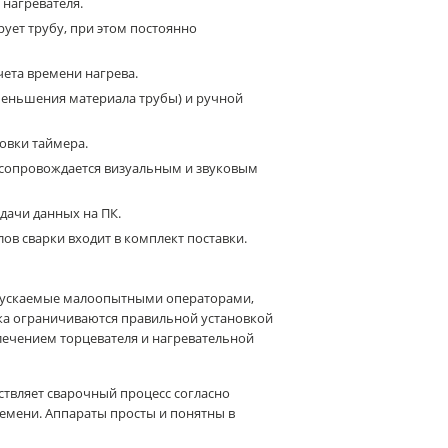
нагревателя.
ует трубу, при этом постоянно
чета времени нагрева.
меньшения материала трубы) и ручной
овки таймера.
 сопровождается визуальным и звуковым
дачи данных на ПК.
в сварки входит в комплект поставки.
опускаемые малоопытными операторами,
ка ограничиваются правильной установкой
влечением торцевателя и нагревательной
ствляет сварочный процесс согласно
емени. Аппараты просты и понятны в