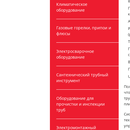
В
Климатическое
П
оборудование
к
А
Газовые горелки, припои и
флюсы
(
Т
Г
Электросварочное
с
оборудование
В
П
Сантехнический трубный
U
инструмент
По
чт
Оборудование для
тру
прочистки и инспекции
пли
труб
Сис
тех
уп
Электромонтажный