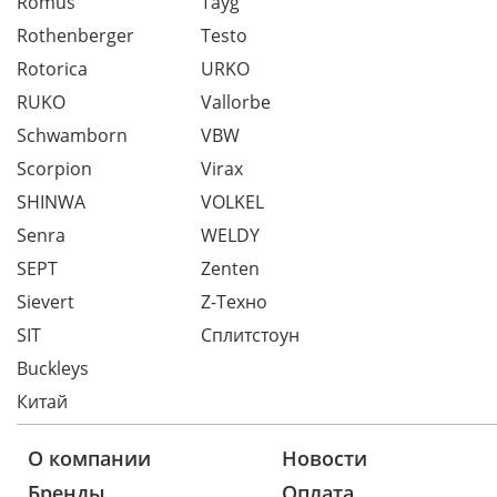
Romus
Tayg
Rothenberger
Testo
Rotorica
URKO
RUKO
Vallorbe
Schwamborn
VBW
Scorpion
Virax
SHINWA
VOLKEL
Senra
WELDY
SEPT
Zenten
Sievert
Z-Техно
SIT
Сплитстоун
Buckleys
Китай
О компании
Новости
Бренды
Оплата