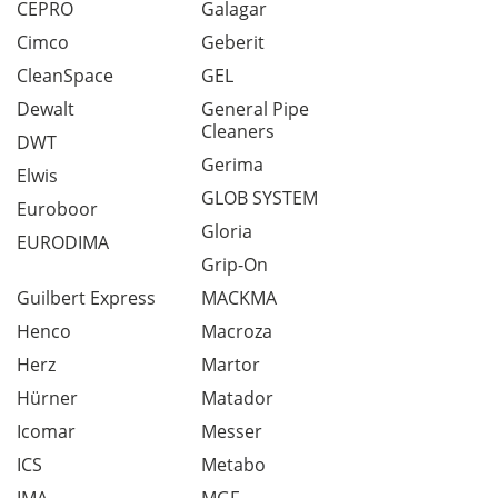
CEPRO
Galagar
Cimco
Geberit
CleanSpace
GEL
Dewalt
General Pipe
Cleaners
DWT
Gerima
Elwis
GLOB SYSTEM
Euroboor
Gloria
EURODIMA
Grip-On
Guilbert Express
MACKMA
Henco
Macroza
Herz
Martor
Hürner
Matador
Icomar
Messer
ICS
Metabo