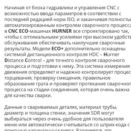
Начиная от блока гидравлики и управления CNC с
возможностью ввода параметров в соответствии с
последней редацией норм ISO, и заканчивая полност
автоматизированным контролем сварочного процесса
в
CNC ECO
-машинах
HURNER
все спроектировано так,
чтобы с оптимальными усилиями при высоком удобст
обслуживания обеспечивать наилучшие сварочные
результаты. Модели
ECO+
дополнительно оснащены
системой дистанционного контроля HDC –
H
urner
D
istance
C
ontrol – для точного контроля сварочного
процесса и подготовки к нему. Эта система измерения
движения определяет и надежно контролирует процес
торцевания, проверку смещения, правильное
образование грата и проверяет протекание сварочно
процесса на стадии соединения, которая очень важна
для качества сварки.
Данные о свариваемых деталях, материал трубы,
диаметр и толщина стенки, значения SDR могут
выбираться через очень удобное для пользователя
меню или автоматически считываться со штрих-кода с
помощью карандаша-сканера. Разумеется, это