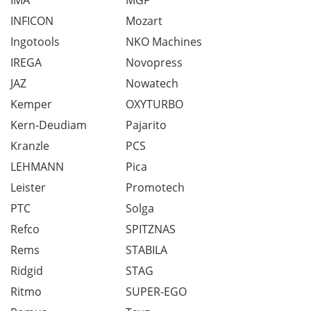
IMA
MGF
INFICON
Mozart
Ingotools
NKO Machines
IREGA
Novopress
JAZ
Nowatech
Kemper
OXYTURBO
Kern-Deudiam
Pajarito
Kranzle
PCS
LEHMANN
Pica
Leister
Promotech
PTC
Solga
Refco
SPITZNAS
Rems
STABILA
Ridgid
STAG
Ritmo
SUPER-EGO