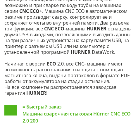
возможно и при сварке по коду трубы на машинах
серии
CNC ECO+
. Машина CNC ECO в автоматическом
режиме производит сварку, контролирует ее и
сохраняет отчеты во внутренней памяти. Два разъема 
три функции: все
CNC ECO
-машины
HURNER
оснащен
двумя USB-выходами, позволяющими выводить данны
на три различных устройства: на карту памяти USB, на
принтер с разъемом USB или на компьютер с
установленной программой
HURNER
DataWork.
Начиная с версии
ECO
2.0, все CNC- машины имеют
возможность распознавания сварщика с помощью
магнитного ключа, выдачи протоколов в формате PDF
работы от аккумулятора на стадии остывания.
На все компоненты распространяется заводская
гарантия
HURNER
!
=
Быстрый заказ
Машина сварочная стыковая Hürner CNC ECO
2.0 200