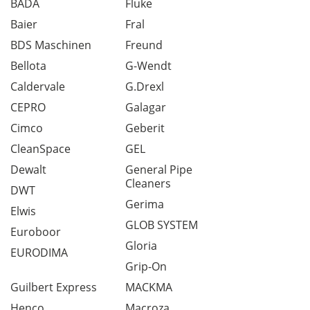
BADA
Fluke
Baier
Fral
BDS Maschinen
Freund
Bellota
G-Wendt
Caldervale
G.Drexl
CEPRO
Galagar
Cimco
Geberit
CleanSpace
GEL
Dewalt
General Pipe
Cleaners
DWT
Gerima
Elwis
GLOB SYSTEM
Euroboor
Gloria
EURODIMA
Grip-On
Guilbert Express
MACKMA
Henco
Macroza