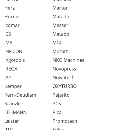
Herz
Martor
Hürner
Matador
Icomar
Messer
ICS
Metabo
IMA
MGF
INFICON
Mozart
Ingotools
NKO Machines
IREGA
Novopress
JAZ
Nowatech
Kemper
OXYTURBO
Kern-Deudiam
Pajarito
Kranzle
PCS
LEHMANN
Pica
Leister
Promotech
PTC
Solga