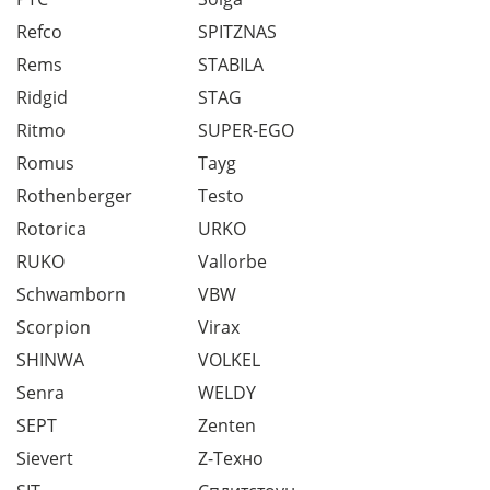
Refco
SPITZNAS
Rems
STABILA
Ridgid
STAG
Ritmo
SUPER-EGO
Romus
Tayg
Rothenberger
Testo
Rotorica
URKO
RUKO
Vallorbe
Schwamborn
VBW
Scorpion
Virax
SHINWA
VOLKEL
Senra
WELDY
SEPT
Zenten
Sievert
Z-Техно