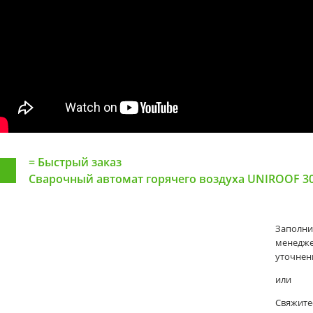
=
Быстрый заказ
Сварочный автомат горячего воздуха UNIROOF 30
Заполни
менеджер
уточнени
или
Свяжите