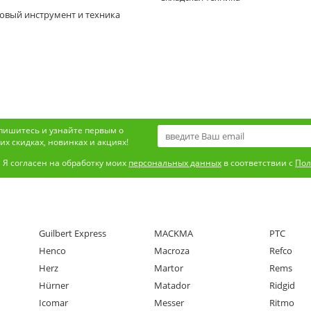
овый инструмент и техника
пишитесь и узнайте первым о
х скидках, новинках и акциях!
Я согласен на обработку моих
персональных данных
в соответствии с
Пол
Guilbert Express
MACKMA
PTC
Henco
Macroza
Refco
Herz
Martor
Rems
Hürner
Matador
Ridgid
Icomar
Messer
Ritmo