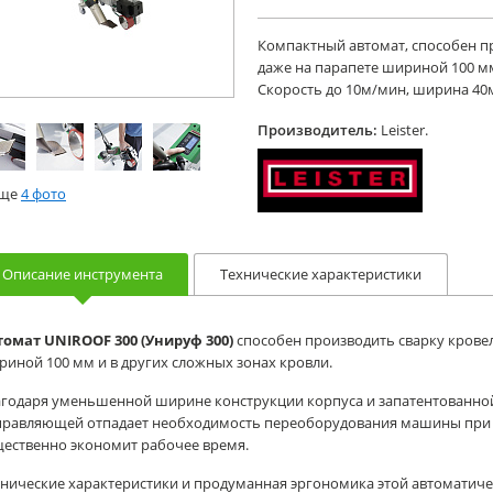
Компактный автомат, способен п
даже на парапете шириной 100 мм
Скорость до 10м/мин, ширина 40м
Производитель:
Leister.
еще
4 фото
Описание инструмента
Технические характеристики
томат UNIROOF 300 (Унируф 300)
способен производить сварку крове
иной 100 мм и в других сложных зонах кровли.
агодаря уменьшенной ширине конструкции корпуса и запатентованн
правляющей отпадает необходимость переоборудования машины при р
щественно экономит рабочее время.
хнические характеристики и продуманная эргономика этой автомати