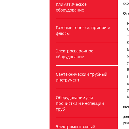
ско
Климатическое
оборудование
От
Газовые горелки, припои и
U
флюсы
Т
Электросварочное
оборудование
Сантехнический трубный
Ш
инструмент
К
у
Оборудование для
прочистки и инспекции
Ис
труб
для
укл
Электромонтажный