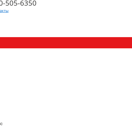
0-505-6350
такты
а)