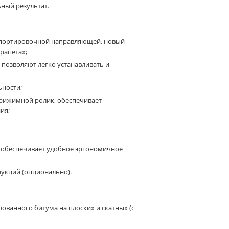
ный результат.
нспортировочной направляющей, новый
арапетах;
 позволяют легко устанавливать и
ьности;
рижимной ролик, обеспечивает
ия;
и обеспечивает удобное эргономичное
укций (опционально).
ованного битума на плоских и скатных (с