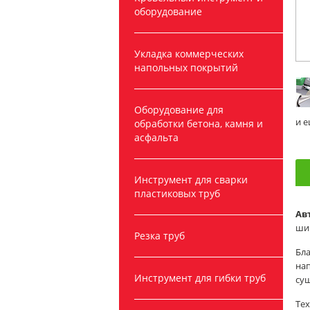
оборудование
Укладка коммерческих
напольных покрытий
Оборудование для
и 
обработки бетона, камня и
асфальта
Инструмент для сварки
пластиковых труб
Ав
шир
Резка труб
Бл
на
Инструмент для гибки труб
су
Те