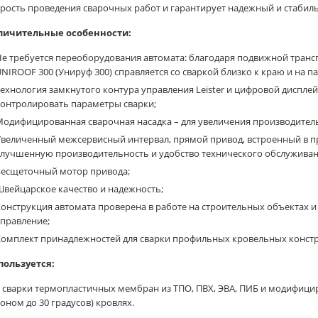
рость проведения сварочных работ и гарантирует надежный и стабиль
личительные особенности:
Не требуется переоборудования автомата: благодаря подвижной тра
NIROOF 300 (Унируф 300) справляется со сваркой близко к краю и на п
ехнология замкнутого контура управления Leister и цифровой дисплей
контролировать параметры сварки;
Модифицированная сварочная насадка – для увеличения производител
Увеличенный межсервисный интервал, прямой привод, встроенный в п
улучшенную производительность и удобство технического обслуживан
Бесщеточный мотор привода;
вейцарское качество и надежность;
онструкция автомата проверена в работе на строительных объектах 
правление;
Комплект принадлежностей для сварки профильных кровельных констр
пользуется:
 сварки термопластичных мембран из ТПО, ПВХ, ЭВА, ПИБ и модифицир
оном до 30 градусов) кровлях.