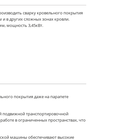
роизводить сварку кровельного покрытия
 и в других сложных зонах кровли.
м, мощность 3,45кВт.
льного покрытия даже на парапете
ой подвижной транспортировочной
аботе в ограниченных пространствах, что
ческой машины обеспечивают высокие