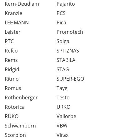
Kern-Deudiam
Pajarito
Kranzle
PCS
LEHMANN
Pica
Leister
Promotech
PTC
Solga
Refco
SPITZNAS
Rems
STABILA
Ridgid
STAG
Ritmo
SUPER-EGO
Romus
Tayg
Rothenberger
Testo
Rotorica
URKO
RUKO
Vallorbe
Schwamborn
VBW
Scorpion
Virax