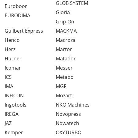
GLOB SYSTEM
Euroboor
Gloria
EURODIMA
Grip-On
Guilbert Express
MACKMA
Henco
Macroza
Herz
Martor
Hürner
Matador
Icomar
Messer
ICS
Metabo
IMA
MGF
INFICON
Mozart
Ingotools
NKO Machines
IREGA
Novopress
JAZ
Nowatech
Kemper
OXYTURBO