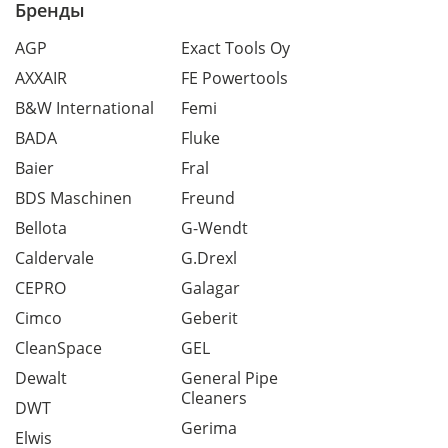
Бренды
AGP
Exact Tools Oy
AXXAIR
FE Powertools
B&W International
Femi
BADA
Fluke
Baier
Fral
BDS Maschinen
Freund
Bellota
G-Wendt
Caldervale
G.Drexl
CEPRO
Galagar
Cimco
Geberit
CleanSpace
GEL
Dewalt
General Pipe
Cleaners
DWT
Gerima
Elwis