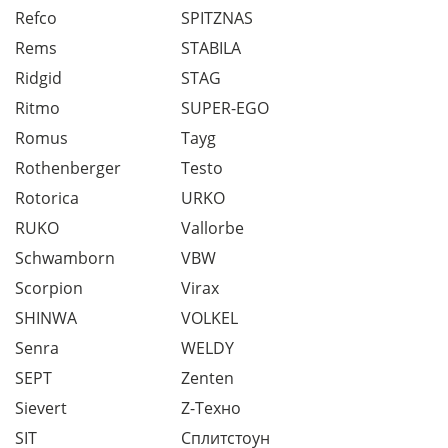
Refco
SPITZNAS
Rems
STABILA
Ridgid
STAG
Ritmo
SUPER-EGO
Romus
Tayg
Rothenberger
Testo
Rotorica
URKO
RUKO
Vallorbe
Schwamborn
VBW
Scorpion
Virax
SHINWA
VOLKEL
Senra
WELDY
SEPT
Zenten
Sievert
Z-Техно
SIT
Сплитстоун