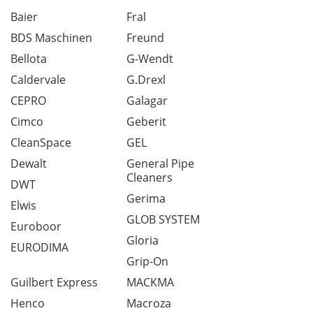
Baier
Fral
BDS Maschinen
Freund
Bellota
G-Wendt
Caldervale
G.Drexl
CEPRO
Galagar
Cimco
Geberit
CleanSpace
GEL
Dewalt
General Pipe
Cleaners
DWT
Gerima
Elwis
GLOB SYSTEM
Euroboor
Gloria
EURODIMA
Grip-On
Guilbert Express
MACKMA
Henco
Macroza