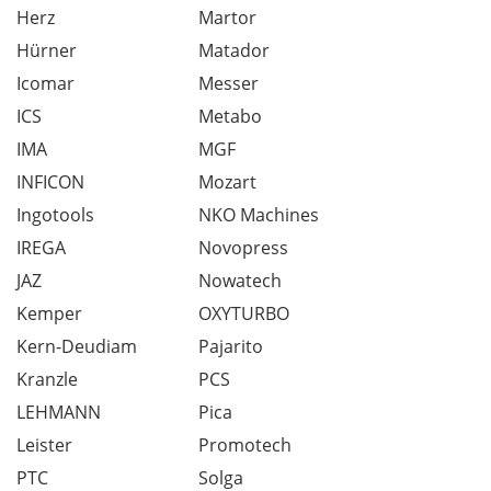
Herz
Martor
Hürner
Matador
Icomar
Messer
ICS
Metabo
IMA
MGF
INFICON
Mozart
Ingotools
NKO Machines
IREGA
Novopress
JAZ
Nowatech
Kemper
OXYTURBO
Kern-Deudiam
Pajarito
Kranzle
PCS
LEHMANN
Pica
Leister
Promotech
PTC
Solga