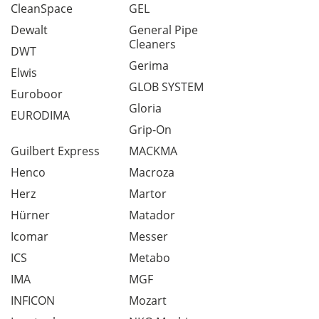
CleanSpace
GEL
Dewalt
General Pipe
Cleaners
DWT
Gerima
Elwis
GLOB SYSTEM
Euroboor
Gloria
EURODIMA
Grip-On
Guilbert Express
MACKMA
Henco
Macroza
Herz
Martor
Hürner
Matador
Icomar
Messer
ICS
Metabo
IMA
MGF
INFICON
Mozart