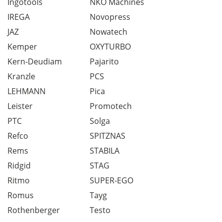
Ingotools
NKO Machines
IREGA
Novopress
JAZ
Nowatech
Kemper
OXYTURBO
Kern-Deudiam
Pajarito
Kranzle
PCS
LEHMANN
Pica
Leister
Promotech
PTC
Solga
Refco
SPITZNAS
Rems
STABILA
Ridgid
STAG
Ritmo
SUPER-EGO
Romus
Tayg
Rothenberger
Testo