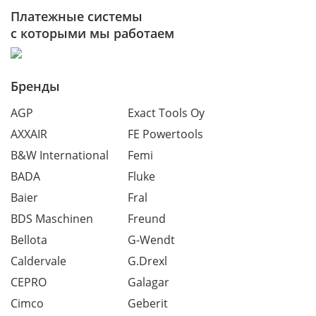
Платежные системы
с которыми мы работаем
Бренды
AGP
Exact Tools Oy
AXXAIR
FE Powertools
B&W International
Femi
BADA
Fluke
Baier
Fral
BDS Maschinen
Freund
Bellota
G-Wendt
Caldervale
G.Drexl
CEPRO
Galagar
Cimco
Geberit