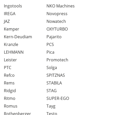
Ingotools
NKO Machines
IREGA
Novopress
JAZ
Nowatech
Kemper
OXYTURBO
Kern-Deudiam
Pajarito
Kranzle
PCS
LEHMANN
Pica
Leister
Promotech
PTC
Solga
Refco
SPITZNAS
Rems
STABILA
Ridgid
STAG
Ritmo
SUPER-EGO
Romus
Tayg
Rothenberger
Testo