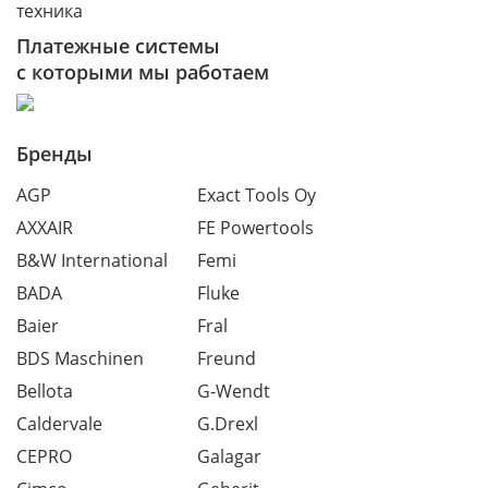
техника
Платежные системы
с которыми мы работаем
Бренды
AGP
Exact Tools Oy
AXXAIR
FE Powertools
B&W International
Femi
BADA
Fluke
Baier
Fral
BDS Maschinen
Freund
Bellota
G-Wendt
Caldervale
G.Drexl
CEPRO
Galagar