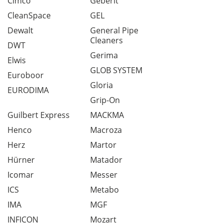
Cimco
Geberit
CleanSpace
GEL
Dewalt
General Pipe
Cleaners
DWT
Gerima
Elwis
GLOB SYSTEM
Euroboor
Gloria
EURODIMA
Grip-On
Guilbert Express
MACKMA
Henco
Macroza
Herz
Martor
Hürner
Matador
Icomar
Messer
ICS
Metabo
IMA
MGF
INFICON
Mozart