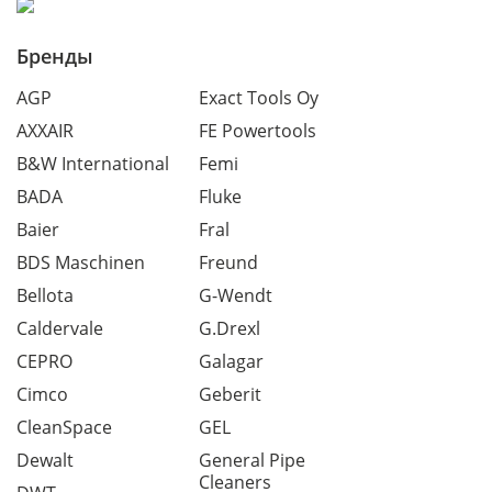
Бренды
AGP
Exact Tools Oy
AXXAIR
FE Powertools
B&W International
Femi
BADA
Fluke
Baier
Fral
BDS Maschinen
Freund
Bellota
G-Wendt
Caldervale
G.Drexl
CEPRO
Galagar
Cimco
Geberit
CleanSpace
GEL
Dewalt
General Pipe
Cleaners