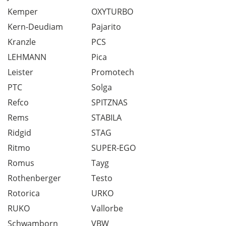
Kemper
OXYTURBO
Kern-Deudiam
Pajarito
Kranzle
PCS
LEHMANN
Pica
Leister
Promotech
PTC
Solga
Refco
SPITZNAS
Rems
STABILA
Ridgid
STAG
Ritmo
SUPER-EGO
Romus
Tayg
Rothenberger
Testo
Rotorica
URKO
RUKO
Vallorbe
Schwamborn
VBW