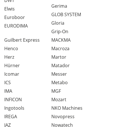
DWT
Gerima
Elwis
GLOB SYSTEM
Euroboor
Gloria
EURODIMA
Grip-On
Guilbert Express
MACKMA
Henco
Macroza
Herz
Martor
Hürner
Matador
Icomar
Messer
ICS
Metabo
IMA
MGF
INFICON
Mozart
Ingotools
NKO Machines
IREGA
Novopress
JAZ
Nowatech