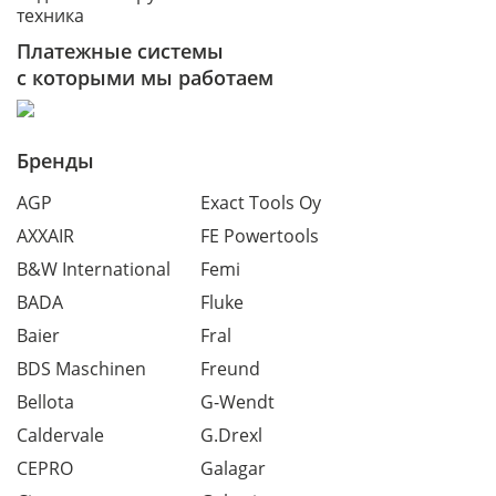
техника
Платежные системы
с которыми мы работаем
Бренды
AGP
Exact Tools Oy
AXXAIR
FE Powertools
B&W International
Femi
BADA
Fluke
Baier
Fral
BDS Maschinen
Freund
Bellota
G-Wendt
Caldervale
G.Drexl
CEPRO
Galagar