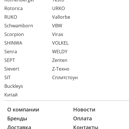
Rotorica
URKO
RUKO
Vallorbe
Schwamborn
VBW
Scorpion
Virax
SHINWA
VOLKEL
Senra
WELDY
SEPT
Zenten
Sievert
Z-Техно
SIT
Сплитстоун
Buckleys
Китай
О компании
Новости
Бренды
Оплата
Доставка
Контакты