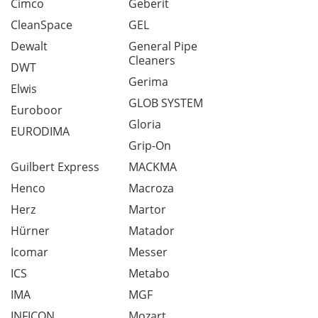
Cimco
Geberit
CleanSpace
GEL
Dewalt
General Pipe
Cleaners
DWT
Gerima
Elwis
GLOB SYSTEM
Euroboor
Gloria
EURODIMA
Grip-On
Guilbert Express
MACKMA
Henco
Macroza
Herz
Martor
Hürner
Matador
Icomar
Messer
ICS
Metabo
IMA
MGF
INFICON
Mozart