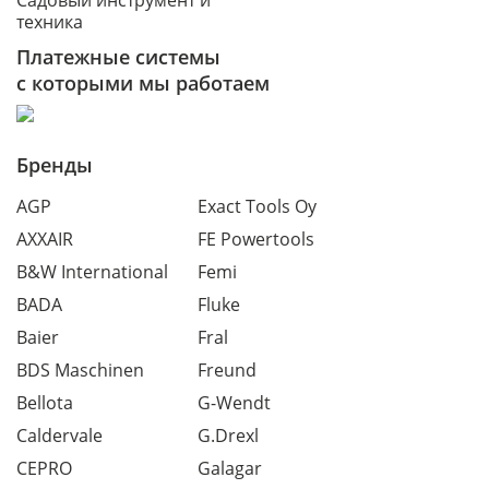
Садовый инструмент и
техника
Платежные системы
с которыми мы работаем
Бренды
AGP
Exact Tools Oy
AXXAIR
FE Powertools
B&W International
Femi
BADA
Fluke
Baier
Fral
BDS Maschinen
Freund
Bellota
G-Wendt
Caldervale
G.Drexl
CEPRO
Galagar