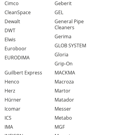
Cimco
Geberit
CleanSpace
GEL
Dewalt
General Pipe
Cleaners
DWT
Gerima
Elwis
GLOB SYSTEM
Euroboor
Gloria
EURODIMA
Grip-On
Guilbert Express
MACKMA
Henco
Macroza
Herz
Martor
Hürner
Matador
Icomar
Messer
ICS
Metabo
IMA
MGF