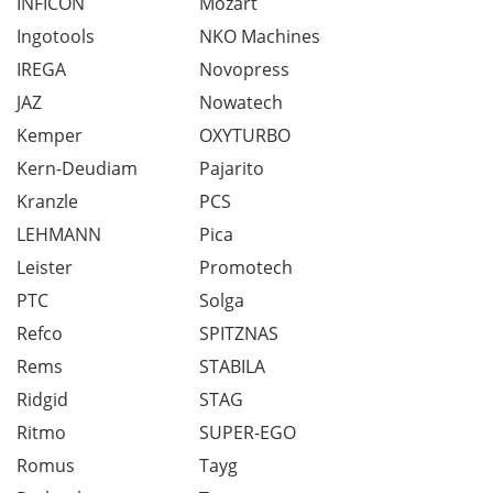
INFICON
Mozart
Ingotools
NKO Machines
IREGA
Novopress
JAZ
Nowatech
Kemper
OXYTURBO
Kern-Deudiam
Pajarito
Kranzle
PCS
LEHMANN
Pica
Leister
Promotech
PTC
Solga
Refco
SPITZNAS
Rems
STABILA
Ridgid
STAG
Ritmo
SUPER-EGO
Romus
Tayg