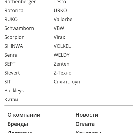
Rothenberger
Testo
Rotorica
URKO
RUKO
Vallorbe
Schwamborn
VBW
Scorpion
Virax
SHINWA
VOLKEL
Senra
WELDY
SEPT
Zenten
Sievert
Z-Техно
SIT
Сплитстоун
Buckleys
Китай
О компании
Новости
Бренды
Оплата