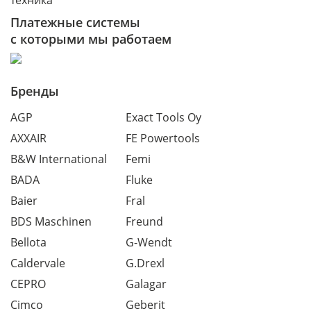
техника
Платежные системы
с которыми мы работаем
Бренды
AGP
Exact Tools Oy
AXXAIR
FE Powertools
B&W International
Femi
BADA
Fluke
Baier
Fral
BDS Maschinen
Freund
Bellota
G-Wendt
Caldervale
G.Drexl
CEPRO
Galagar
Cimco
Geberit