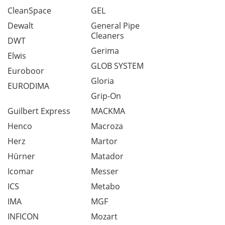
CleanSpace
GEL
Dewalt
General Pipe
Cleaners
DWT
Gerima
Elwis
GLOB SYSTEM
Euroboor
Gloria
EURODIMA
Grip-On
Guilbert Express
MACKMA
Henco
Macroza
Herz
Martor
Hürner
Matador
Icomar
Messer
ICS
Metabo
IMA
MGF
INFICON
Mozart