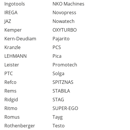
Ingotools
NKO Machines
IREGA
Novopress
JAZ
Nowatech
Kemper
OXYTURBO
Kern-Deudiam
Pajarito
Kranzle
PCS
LEHMANN
Pica
Leister
Promotech
PTC
Solga
Refco
SPITZNAS
Rems
STABILA
Ridgid
STAG
Ritmo
SUPER-EGO
Romus
Tayg
Rothenberger
Testo