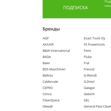
Под
наши
ПОДПИСКА
Бренды
AGP
Exact Tools Oy
AXXAIR
FE Powertools
B&W International
Femi
BADA
Fluke
Baier
Fral
BDS Maschinen
Freund
Bellota
G-Wendt
Caldervale
G.Drexl
CEPRO
Galagar
Cimco
Geberit
CleanSpace
GEL
Dewalt
General Pipe Clea