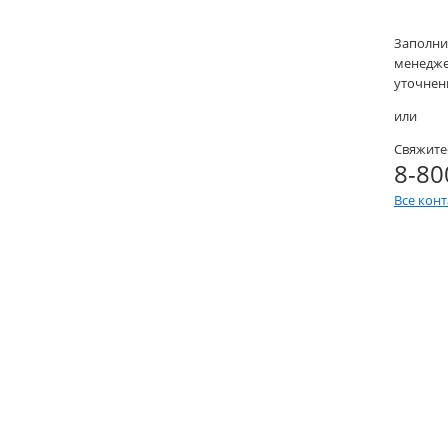
Заполни
менеджер
уточнени
или
Свяжите
8-80
Все кон