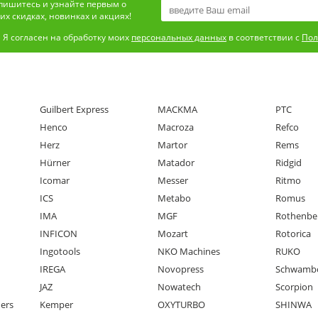
пишитесь и узнайте первым о
х скидках, новинках и акциях!
Я согласен на обработку моих
персональных данных
в соответствии с
Пол
Guilbert Express
MACKMA
PTC
Henco
Macroza
Refco
Herz
Martor
Rems
Hürner
Matador
Ridgid
Icomar
Messer
Ritmo
ICS
Metabo
Romus
IMA
MGF
Rothenbe
INFICON
Mozart
Rotorica
Ingotools
NKO Machines
RUKO
IREGA
Novopress
Schwamb
JAZ
Nowatech
Scorpion
ners
Kemper
OXYTURBO
SHINWA