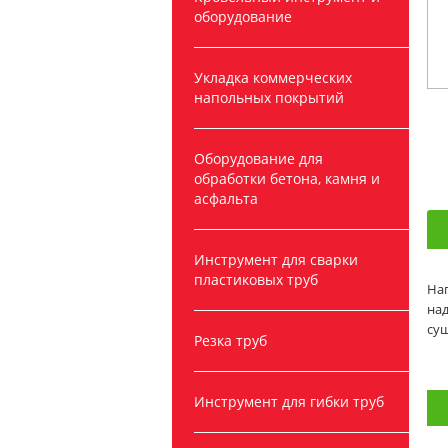
оборудование
Укладка коммерческих
напольных покрытий
Оборудование для
обработки бетона, камня и
асфальта
Инструмент для сварки
пластиковых труб
Наг
над
суш
Резка труб
Инструмент для гибки труб