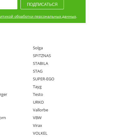
итикой обработки персональных данных
.
Solga
SPITZNAS
STABILA
STAG
SUPER-EGO
Tayg
rger
Testo
URKO
Vallorbe
orn
VBW
Virax
VOLKEL