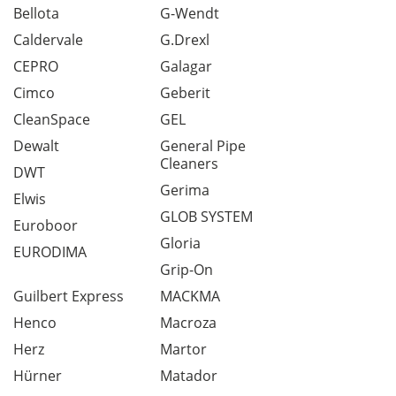
Bellota
G-Wendt
Caldervale
G.Drexl
CEPRO
Galagar
Cimco
Geberit
CleanSpace
GEL
Dewalt
General Pipe
Cleaners
DWT
Gerima
Elwis
GLOB SYSTEM
Euroboor
Gloria
EURODIMA
Grip-On
Guilbert Express
MACKMA
Henco
Macroza
Herz
Martor
Hürner
Matador