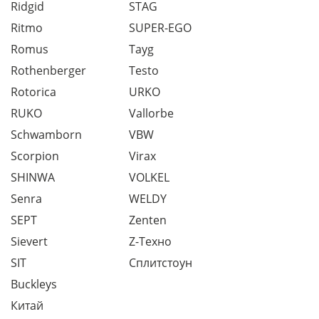
Ridgid
STAG
Ritmo
SUPER-EGO
Romus
Tayg
Rothenberger
Testo
Rotorica
URKO
RUKO
Vallorbe
Schwamborn
VBW
Scorpion
Virax
SHINWA
VOLKEL
Senra
WELDY
SEPT
Zenten
Sievert
Z-Техно
SIT
Сплитстоун
Buckleys
Китай