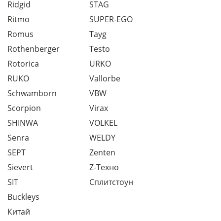
Ridgid
STAG
Ritmo
SUPER-EGO
Romus
Tayg
Rothenberger
Testo
Rotorica
URKO
RUKO
Vallorbe
Schwamborn
VBW
Scorpion
Virax
SHINWA
VOLKEL
Senra
WELDY
SEPT
Zenten
Sievert
Z-Техно
SIT
Сплитстоун
Buckleys
Китай