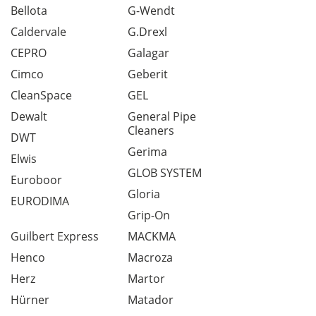
Bellota
G-Wendt
Caldervale
G.Drexl
CEPRO
Galagar
Cimco
Geberit
CleanSpace
GEL
Dewalt
General Pipe
Cleaners
DWT
Gerima
Elwis
GLOB SYSTEM
Euroboor
Gloria
EURODIMA
Grip-On
Guilbert Express
MACKMA
Henco
Macroza
Herz
Martor
Hürner
Matador