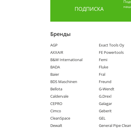
Под
наши
ПОДПИСКА
Бренды
AGP
Exact Tools Oy
AXXAIR
FE Powertools
B&W International
Femi
BADA
Fluke
Baier
Fral
BDS Maschinen
Freund
Bellota
G-Wendt
Caldervale
G.Drexl
CEPRO
Galagar
Cimco
Geberit
CleanSpace
GEL
Dewalt
General Pipe Clea