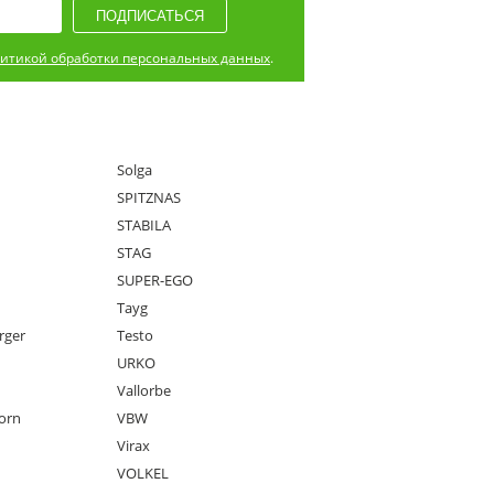
итикой обработки персональных данных
.
Solga
SPITZNAS
STABILA
STAG
SUPER-EGO
Tayg
rger
Testo
URKO
Vallorbe
orn
VBW
Virax
VOLKEL