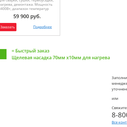
Для сварки, сушки, термоусадки,
нагрева, демонтажа. Мощность
3400Вт, диапазон температур
20°С - 650°С, расход воздуха 500
59 900 руб.
л/мин, давление воздуха 3000Па,
вес 1,5кг. Аналоговая
регулировка. Без кейса и
Подробнее
Заказать
насадок.
=
Быстрый заказ
Щелевая насадка 70мм х10мм для нагрева
Заполни
менеджер
уточнени
или
Свяжите
8-80
Все кон