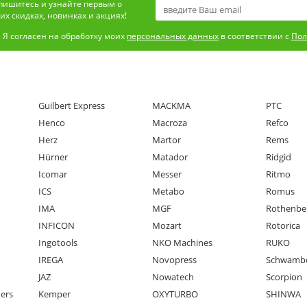
пишитесь и узнайте первым о
х скидках, новинках и акциях!
Я согласен на обработку моих
персональных данных
в соответствии с
Пол
Guilbert Express
MACKMA
PTC
Henco
Macroza
Refco
Herz
Martor
Rems
Hürner
Matador
Ridgid
Icomar
Messer
Ritmo
ICS
Metabo
Romus
IMA
MGF
Rothenbe
INFICON
Mozart
Rotorica
Ingotools
NKO Machines
RUKO
IREGA
Novopress
Schwamb
JAZ
Nowatech
Scorpion
ners
Kemper
OXYTURBO
SHINWA