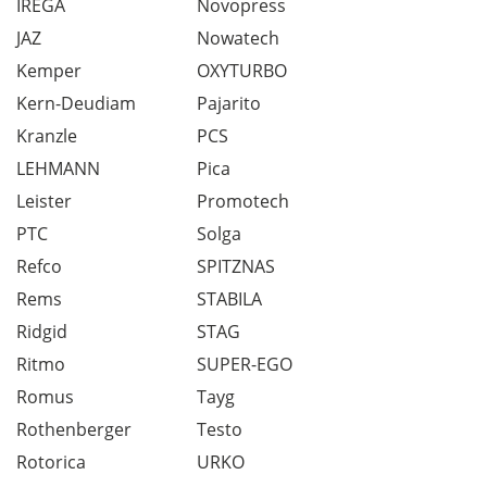
IREGA
Novopress
JAZ
Nowatech
Kemper
OXYTURBO
Kern-Deudiam
Pajarito
Kranzle
PCS
LEHMANN
Pica
Leister
Promotech
PTC
Solga
Refco
SPITZNAS
Rems
STABILA
Ridgid
STAG
Ritmo
SUPER-EGO
Romus
Tayg
Rothenberger
Testo
Rotorica
URKO