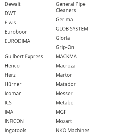
Dewalt
General Pipe
Cleaners
DWT
Gerima
Elwis
GLOB SYSTEM
Euroboor
Gloria
EURODIMA
Grip-On
Guilbert Express
MACKMA
Henco
Macroza
Herz
Martor
Hürner
Matador
Icomar
Messer
ICS
Metabo
IMA
MGF
INFICON
Mozart
Ingotools
NKO Machines