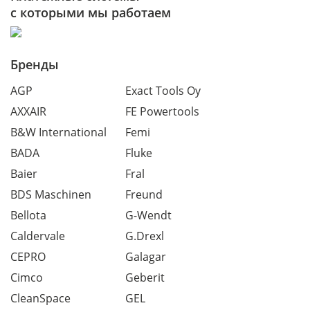
с которыми мы работаем
Бренды
AGP
Exact Tools Oy
AXXAIR
FE Powertools
B&W International
Femi
BADA
Fluke
Baier
Fral
BDS Maschinen
Freund
Bellota
G-Wendt
Caldervale
G.Drexl
CEPRO
Galagar
Cimco
Geberit
CleanSpace
GEL