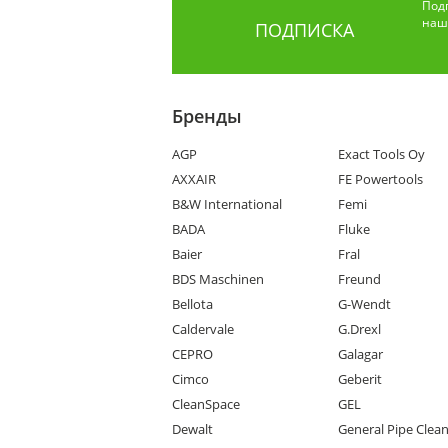
Под
наши
ПОДПИСКА
Бренды
AGP
Exact Tools Oy
AXXAIR
FE Powertools
B&W International
Femi
BADA
Fluke
Baier
Fral
BDS Maschinen
Freund
Bellota
G-Wendt
Caldervale
G.Drexl
CEPRO
Galagar
Cimco
Geberit
CleanSpace
GEL
Dewalt
General Pipe Clea