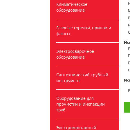
Н
Климатическое
оборудование
Р
Газовые горелки, припои и
О
флюсы
Ис
К
Электросварочное
П
оборудование
П
Сантехнический трубный
Ис
инструмент
Р
Оборудование для
прочистки и инспекции
труб
Электромонтажный