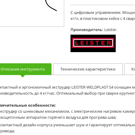
С цифровым управлением. Мощност
кг/ч, в пластиковом кейсе с 4 сва
Производитель:
Leister.
Описание инструмента
Технические характеристики
К
мпактный и эргономичный экструдер LEISTER WELDPLAST S4 оснаще
изводительность до 4 кг/час. Оптимальный выбор при сварке крупно
личительные особенности:
Экструдер со шнековым механизмом, с электрическим нагревом каме
бесщеточным аппаратом горячего воздуха для прогрева шва;
Компактный дизайн корпуса уменьшает шум и гарантирует оптимально
ривода;