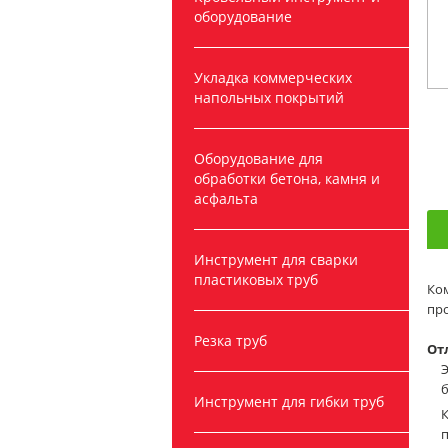
оборудование
Укладка коммерческих
напольных покрытий
Оборудование для
обработки бетона, камня и
асфальта
Инструмент для сварки
пластиковых труб
Ко
про
Резка труб
От
Инструмент для гибки труб
п