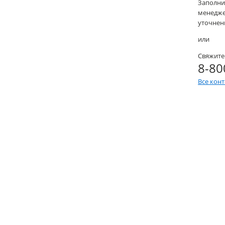
Заполни
менеджер
уточнени
или
Свяжите
8-80
Все кон