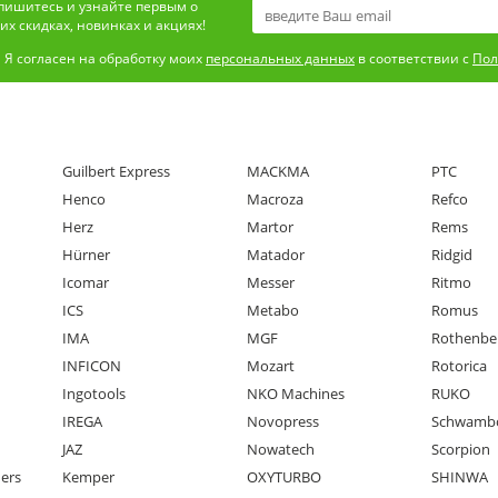
пишитесь и узнайте первым о
х скидках, новинках и акциях!
Я согласен на обработку моих
персональных данных
в соответствии с
Пол
Guilbert Express
MACKMA
PTC
Henco
Macroza
Refco
Herz
Martor
Rems
Hürner
Matador
Ridgid
Icomar
Messer
Ritmo
ICS
Metabo
Romus
IMA
MGF
Rothenbe
INFICON
Mozart
Rotorica
Ingotools
NKO Machines
RUKO
IREGA
Novopress
Schwamb
JAZ
Nowatech
Scorpion
ners
Kemper
OXYTURBO
SHINWA