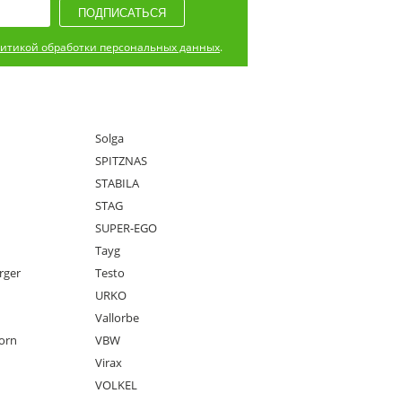
итикой обработки персональных данных
.
Solga
SPITZNAS
STABILA
STAG
SUPER-EGO
Tayg
rger
Testo
URKO
Vallorbe
orn
VBW
Virax
VOLKEL