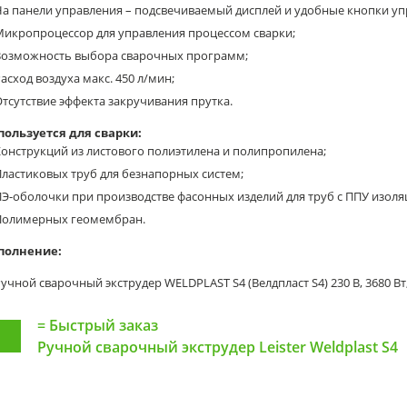
а панели управления – подсвечиваемый дисплей и удобные кнопки уп
Микропроцессор для управления процессом сварки;
Возможность выбора сварочных программ;
асход воздуха макс. 450 л/мин;
тсутствие эффекта закручивания прутка.
пользуется для сварки:
онструкций из листового полиэтилена и полипропилена;
ластиковых труб для безнапорных систем;
Э-оболочки при производстве фасонных изделий для труб с ППУ изоля
Полимерных геомембран.
полнение:
учной сварочный экструдер WELDPLAST S4 (Велдпласт S4) 230 В, 3680 Вт
=
Быстрый заказ
Ручной сварочный экструдер Leister Weldplast S4