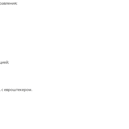
равления;
цией;
, с евроштекером.