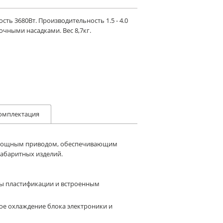
ь 3680Вт. Производительность 1.5 - 4.0
рочными насадками. Вес 8,7кг.
омплектация
н мощным приводом, обеспечивающим
габаритных изделий.
ры пластификации и встроенным
е охлаждение блока электроники и