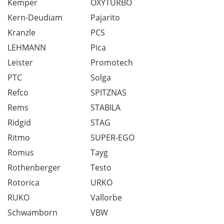
Kemper
OXYTURBO
Kern-Deudiam
Pajarito
Kranzle
PCS
LEHMANN
Pica
Leister
Promotech
PTC
Solga
Refco
SPITZNAS
Rems
STABILA
Ridgid
STAG
Ritmo
SUPER-EGO
Romus
Tayg
Rothenberger
Testo
Rotorica
URKO
RUKO
Vallorbe
Schwamborn
VBW