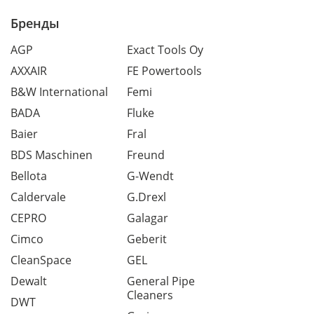
Бренды
AGP
Exact Tools Oy
AXXAIR
FE Powertools
B&W International
Femi
BADA
Fluke
Baier
Fral
BDS Maschinen
Freund
Bellota
G-Wendt
Caldervale
G.Drexl
CEPRO
Galagar
Cimco
Geberit
CleanSpace
GEL
Dewalt
General Pipe
Cleaners
DWT