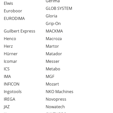
Gerima
Elwis
GLOB SYSTEM
Euroboor
Gloria
EURODIMA
Grip-On
Guilbert Express
MACKMA
Henco
Macroza
Herz
Martor
Hürner
Matador
Icomar
Messer
ICS
Metabo
IMA
MGF
INFICON
Mozart
Ingotools
NKO Machines
IREGA
Novopress
JAZ
Nowatech